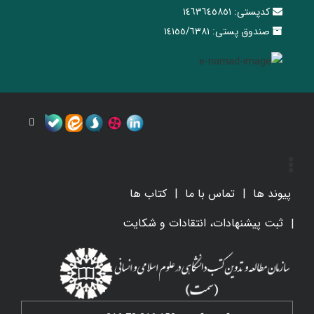
کدپستی:
١٤٦٣٦٤٥٨٥١
صندوق پستی:
١٤١٥٥/٦٣٨١
پیوند ها
تماس با ما
کتاب ها
ثبت پیشنهادات، انتقادات و شکایت