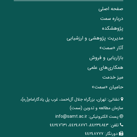
صفحه اصلی
درباره سمت
پژوهشکده
مدیریت پژوهشی و ارزشیابی
آثار «سمت»
بازاریابی و فروش
همکاری‌های علمی
میز خدمت
حامیان «سمت»
نشانی:
تهران، ‌بزرگراه ‌جلال آل‌احمد، غرب پل يادگار‌امام(ره)‌،
سازمان مطالعه و تدوین‌ (سمت)
پست الکترونیکی:
info@samt.ac.ir
تلفن:
٤٤٢٣٤٨٤٣، ٤٤٢٤٨٧٧٦، ٤٤٢٤٧٦٣١
دورنگار:
٤٤٢٤٨٧٧٧