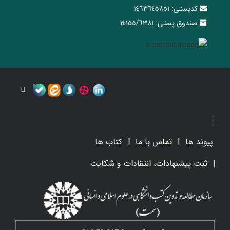
کدپستی:
١٤٦٣٦٤٥٨٥١
صندوق پستی:
١٤١٥٥/٦٣٨١
پیوند ها
تماس با ما
کتاب ها
ثبت پیشنهادات، انتقادات و شکایت