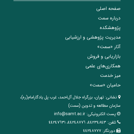
صفحه اصلی
درباره سمت
پژوهشکده
مدیریت پژوهشی و ارزشیابی
آثار «سمت»
بازاریابی و فروش
همکاری‌های علمی
میز خدمت
حامیان «سمت»
نشانی:
تهران، ‌بزرگراه ‌جلال آل‌احمد، غرب پل يادگار‌امام(ره)‌،
سازمان مطالعه و تدوین‌ (سمت)
پست الکترونیکی:
info@samt.ac.ir
تلفن:
٤٤٢٣٤٨٤٣، ٤٤٢٤٨٧٧٦، ٤٤٢٤٧٦٣١
دورنگار:
٤٤٢٤٨٧٧٧