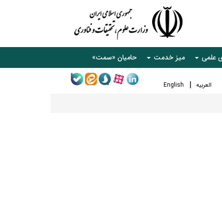
ی علمی
میز خدمت
حامیان «سمت»
العربیه
English