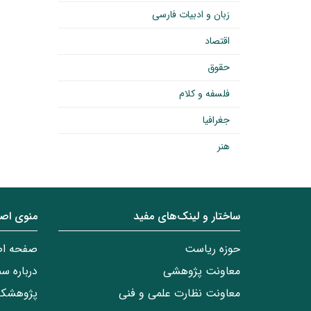
زبان و ادبیات فارسی
اقتصاد
حقوق
فلسفه و کلام
جغرافیا
هنر
ساختار‌‌ و‌‌ لینک‌های مفید
منوی اص
حوزه ریاست
صفحه ا
معاونت پژوهشی
درباره س
معاونت نظارت علمی و فنی
پژوهشکد