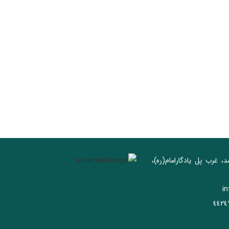
د، غرب پل يادگار‌امام(ره)‌،
i