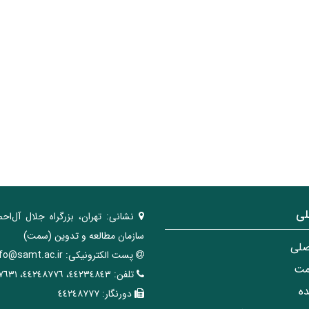
لی
نشانی:
تهران، ‌بزرگراه ‌جلال آل‌احم
سازمان مطالعه و تدوین‌ (سمت)
صلی
پست الکترونیکی:
nfo@samt.ac.ir
مت
تلفن:
٤٤٢٣٤٨٤٣، ٤٤٢٤٨٧٧٦، ٤٤٢٤٧٦٣١
ه
دورنگار:
٤٤٢٤٨٧٧٧