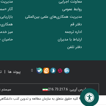
معاونت اجرایی
مدیریت 
روابط عمومی
آثار «س
مدیریت همکاری‌های علمی بین‌المللی
بازاریاب
دفتر قم
همکاری‌
اداره ترجمه
میز خدم
ارتباط با مدیران
حامیان 
دفتر تلفن
پیوند ها
ت
آدرس آی‌پی:
216.73.217.6
سیستم عامل
© کلیه حقوق متعلق به سازمان مطالعه و تدوین کتب دانشگاهی 