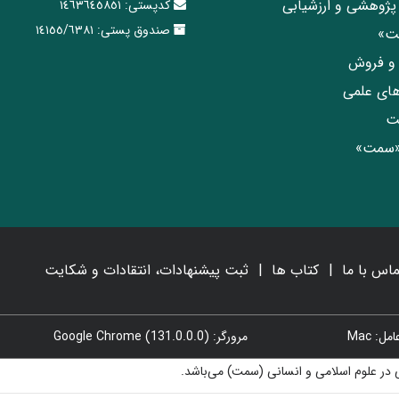
پژوهشی و ارزشیابی
کدپستی:
١٤٦٣٦٤٥٨٥١
صندوق پستی:
١٤١٥٥/٦٣٨١
مت»
ی و فروش
های علمی
ت
«سمت»
ماس با ما
کتاب ها
ثبت پیشنهادات، انتقادات و شکایت
: Mac
مرورگر: Google Chrome (131.0.0.0)
در علوم اسلامی و انسانی (سمت) می‌باشد.