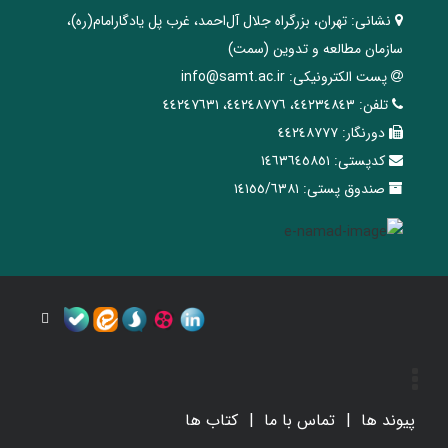
نشانی:
تهران، ‌بزرگراه ‌جلال آل‌احمد، غرب پل يادگار‌امام(ره)‌،
سازمان مطالعه و تدوین‌ (سمت)
پست الکترونیکی:
info@samt.ac.ir
تلفن:
٤٤٢٣٤٨٤٣، ٤٤٢٤٨٧٧٦، ٤٤٢٤٧٦٣١
دورنگار:
٤٤٢٤٨٧٧٧
کدپستی:
١٤٦٣٦٤٥٨٥١
صندوق پستی:
١٤١٥٥/٦٣٨١
پیوند ها
تماس با ما
کتاب ها