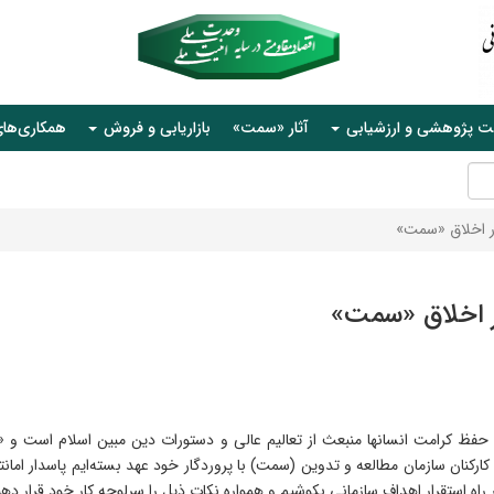
ت پژوهشی و ارزشیابی
آثار «سمت»
بازاریابی و فروش
همکاری‌ها
 اخلاق «سمت»
 اخلاق «سمت»
ه حفظ کرامت انسانها منبعث از تعالیم عالی و دستورات دین مبین اسلام است و «
کارکنان سازمان مطالعه و تدوین (سمت) با پروردگار خود عهد بسته‌ایم پاسدار اما
راه استقرار اهداف سازمانی بکوشیم و همواره نکات ذیل را سرلوحه کار خود قرار دهی