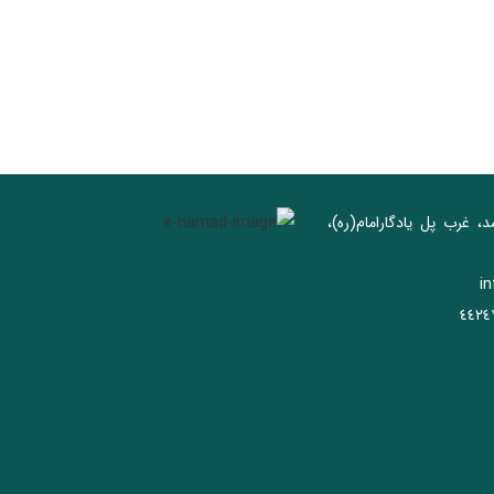
د، غرب پل يادگار‌امام(ره)‌،
i