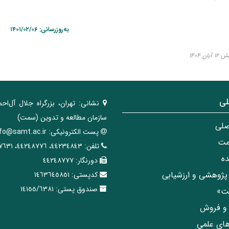
به‌روزرسانی: ۱۴۰۱/۰۲/۰۶
ن ۱۴۰۴
لی
نشانی:
تهران، ‌بزرگراه ‌جلال آل‌احم
سازمان مطالعه و تدوین‌ (سمت)
صلی
پست الکترونیکی:
nfo@samt.ac.ir
مت
تلفن:
٤٤٢٣٤٨٤٣، ٤٤٢٤٨٧٧٦، ٤٤٢٤٧٦٣١
ه
دورنگار:
٤٤٢٤٨٧٧٧
پژوهشی و ارزشیابی
کدپستی:
١٤٦٣٦٤٥٨٥١
صندوق پستی:
١٤١٥٥/٦٣٨١
مت»
ی و فروش
های علمی