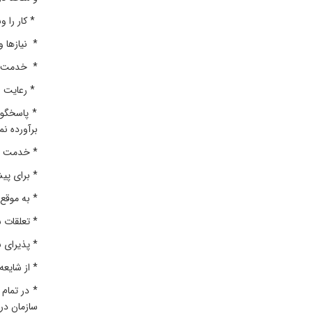
* کار را 
* نیازها و
* خدمت عا
* رعایت ع
* پاسخگوی
برآورده نم
* خدمت بی
* برای پی
* به موقع
* تعلقات س
* پذیرای ن
* از شایعه
* در تمام
سازمان در