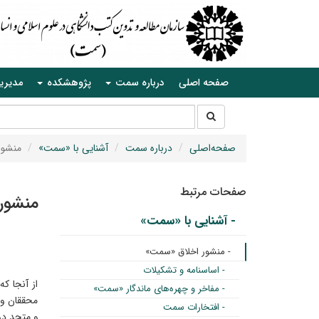
صفحه اصلی
درباره سمت
پژوهشکده
مدیری
جستجو
جستجو
در
سایت
صفحه‌اصلی
درباره سمت
آشنایی با «سمت»
منشور
صفحات مرتبط
منشور
- آشنایی با «سمت»
- منشور اخلاق «سمت»
- اساسنامه و تشکیلات
از آنجا ک
- مفاخر و چهره‌های ماندگار «سمت»
محققان و 
- افتخارات سمت
و متحد در 