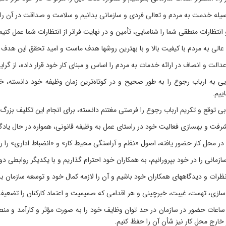
وسیله خدمت به مردم و تعالی فردی و سازمانی بدانیم و سلامت و صداقت در آن را 
 انتظارات منطقی شما را شناسایی، تأمین و در نهایت فراتر از انتظارات شما عمل کنیم
لی به مردم با کیفیت بالا و با بهترین روشها هدف ماست و امید تحقق این هدف ان
دالت و انصاف در ارائه خدمات به مردم را اساس و مبنای کار خود قرار داده، از گر
ی به ارباب رجوع را به طور صحیح و در کوتاه‌ترین زمان وظیفه خود دانسته، خوا
اییم.
 توقع و تکریم ارباب رجوع را فرصتی مغتنم دانسته، برای انجام این تکلیف بزرگ 
شرفت و بهسازی فعالیت خود در راستای عمل به وظیفه قانونی، همواره در حال یادگ
 در محل کار حضور یافته، اصول «نظم و آراستگی محیط کار» و «انضباط اداری» را ر
ازمانی را در خود بپرورانیم، به همکاران خود احترام گذاریم و با یکدیگر روابطی دو
ظرات و دیدگاههای همکاران خود باشیم و آن را لازمه کمال خود و توسعه سازمان بد
‌سازی، تهمت، غیبت، خبرچینی و هر اقدامی که صمیمیت و اعتماد کارکنان را تضعیف 
 ساعات حضور در سازمان در حد توان وظایف خود را به صورت مؤثر و کارآمد و منطب
 خارج محل کار نیز شأن آن را حفظ کنیم.