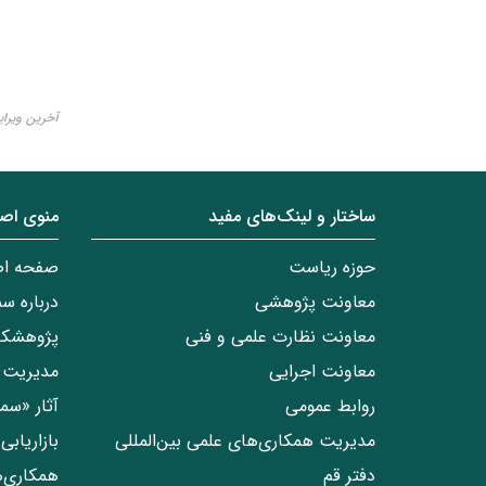
آخرین ویرایش ۱۲ آبا
ساختار‌‌ و‌‌ لینک‌های مفید
منوی اص
حوزه ریاست
صفحه ا
معاونت پژوهشی
درباره س
معاونت نظارت علمی و فنی
پژوهشکد
معاونت اجرایی
مدیریت 
روابط عمومی
آثار «س
مدیریت همکاری‌های علمی بین‌المللی
بازاریاب
دفتر قم
همکاری‌