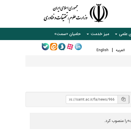
ی علمی
میز خدمت
حامیان «سمت»
العربیه
English
را منصوب کرد.