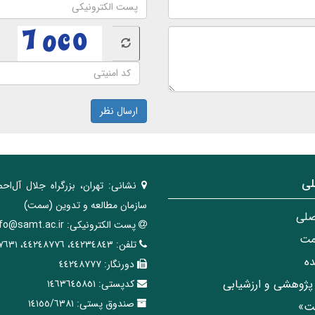
ارسال نظر
لی
نشانی:
تهران، ‌بزرگراه ‌جلال آل‌احم
سازمان مطالعه و تدوین‌ (سمت)
صلی
پست الکترونیکی:
nfo@samt.ac.ir
مت
تلفن:
٤٤٢٣٤٨٤٣، ٤٤٢٤٨٧٧٦، ٤٤٢٤٧٦٣١
ه
دورنگار:
٤٤٢٤٨٧٧٧
پژوهشی و ارزشیابی
کدپستی:
١٤٦٣٦٤٥٨٥١
صندوق پستی:
١٤١٥٥/٦٣٨١
مت»