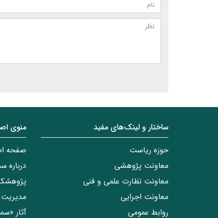
ساختار‌‌ و‌‌ لینک‌های مفید
منوی اص
حوزه ریاست
صفحه ا
معاونت پژوهشی
درباره س
معاونت نظارت علمی و فنی
پژوهشکد
معاونت اجرایی
مدیریت 
روابط عمومی
آثار «س