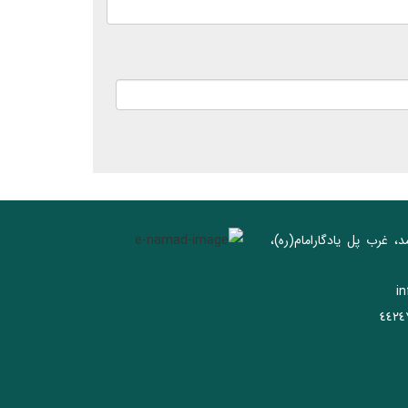
د، غرب پل يادگار‌امام(ره)‌،
i