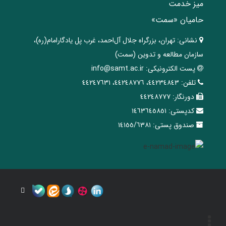
میز خدمت
حامیان «سمت»
نشانی:
تهران، ‌بزرگراه ‌جلال آل‌احمد، غرب پل يادگار‌امام(ره)‌،
سازمان مطالعه و تدوین‌ (سمت)
پست الکترونیکی:
info@samt.ac.ir
تلفن:
٤٤٢٣٤٨٤٣، ٤٤٢٤٨٧٧٦، ٤٤٢٤٧٦٣١
دورنگار:
٤٤٢٤٨٧٧٧
کدپستی:
١٤٦٣٦٤٥٨٥١
صندوق پستی:
١٤١٥٥/٦٣٨١