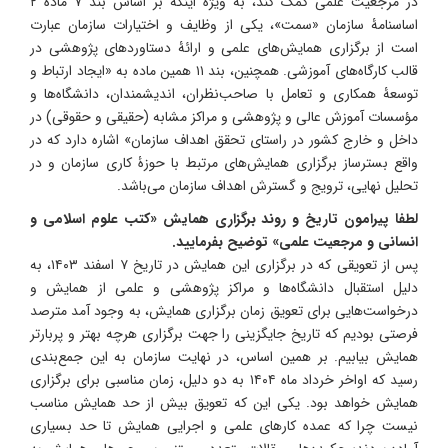
در مرجعیت علمی کمک کند، به ویژه اینکه بر اساس بند ۷ مادۀ ۲
اساسنامۀ سازمان «سمت»، یکی از وظایف و اختیارات سازمان عبارت
است از برگزاری همایش‌های علمی و ارائۀ دستاوردهای پژوهشی در
قالب کارگاه‌های آموزشی. همچنین، بند ۱۱ همین ماده به «ایجاد ارتباط و
توسعۀ همکاری و تعامل با صاحب‌نظران، اندیشمندان، دانشگاه‌ها و
مؤسسات آموزش عالی و پژوهشی و مراکز مشابه (حقیقی و حقوقی) در
داخل و خارج کشور در راستای تحقق اهداف سازمان» اشاره دارد که در
واقع بسترساز برگزاری همایش‌های مرتبط با حوزۀ کاری سازمان و در
تحلیل نهایی، ترویج و گسترش اهداف سازمان می‌باشد.
لطفا پیرامون تاریخ و روند برگزاری همایش «کتب علوم اسلامی و
انسانی و مرجعیت علمی» توضیح بفرمایید.
پس از تعویقی که در برگزاری این همایش در تاریخ ۷ اسفند ۱۴۰۳، به
دلیل استقبال دانشگاه‌ها و مراکز پژوهشی و علمی از همایش و
درخواست‌هایی برای تعویق زمان برگزاری همایش، به وجود آمد مترصد
فرصتی بودیم که تاریخ جایگزینی را جهت برگزاری هرچه بهتر و پربارتر
همایش بیابیم. بر همین اساس، در نهایت سازمان به این جمع‌بندی
رسید که اواخر خرداد ماه ۱۴۰۴ به دو دلیل، زمان مناسبی برای برگزاری
همایش خواهد بود. یکی این که تعویق بیش از حد همایش مناسب
نیست چرا که عمده کارهای علمی و اجرایی همایش تا حد بسیاری