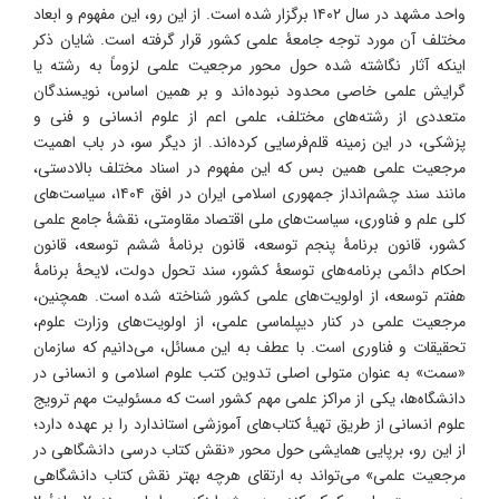
واحد مشهد در سال ۱۴۰۲ برگزار شده است. از این رو، این مفهوم و ابعاد
مختلف آن مورد توجه جامعۀ علمی کشور قرار گرفته است. شایان ذکر
اینکه آثار نگاشته‏ شده حول محور مرجعیت علمی لزوماً به رشته یا
گرایش علمی خاصی محدود نبوده‌اند و بر همین اساس، نویسندگان
متعددی از رشته‌های مختلف، علمی اعم از علوم انسانی و فنی و
پزشکی، در این زمینه قلم‌‏فرسایی کرده‌‌اند. از دیگر سو، در باب اهمیت
مرجعیت علمی همین بس که این مفهوم در اسناد مختلف بالادستی،
مانند سند چشم‌انداز جمهوری اسلامی ایران در افق ۱۴۰۴، سیاست‌های
کلی علم و فناوری، سیاست‌های ملی اقتصاد مقاومتی، نقشۀ جامع علمی
کشور، قانون برنامۀ پنجم توسعه، قانون برنامۀ ششم توسعه، قانون
احکام دائمی برنامه‌های توسعۀ کشور، سند تحول دولت، لایحۀ برنامۀ
هفتم توسعه، از اولویت‌های علمی کشور شناخته شده است. همچنین،
مرجعیت علمی در کنار دیپلماسی علمی، از اولویت‌های وزارت علوم،
تحقیقات و فناوری است. با عطف به این مسائل، می‌دانیم که سازمان
«سمت» به عنوان متولی اصلی تدوین کتب علوم اسلامی و انسانی در
دانشگاه‌ها، یکی از مراکز علمی مهم کشور است که مسئولیت مهم ترویج
علوم انسانی از طریق تهیۀ کتاب‌های آموزشی استاندارد را بر عهده دارد؛
از این رو، برپایی همایشی حول محور «نقش کتاب درسی دانشگاهی در
مرجعیت علمی» می‌تواند به ارتقای هرچه بهتر نقش کتاب دانشگاهی