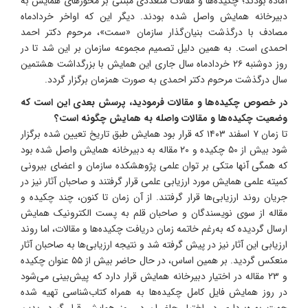
آماده بودند؛ چکیده‌ها و مقالات متعددی مبتنی بر محورهای همایش به
دبیرخانه همایش واصل شده بودند. دیگر این که اواخر خردادماه
مصادف با درگذشت بنیان‌گذار سازمان «سمت»، مرحوم دکتر احمد
احمدی است. به همین دلیل تصمیم مجموعه سازمان بر این شد تا در
روز دوشنبه ۲۶ خردادماه سال جاری این همایش با بزرگداشت هشتمین
سال درگذشت مرحوم دکتر احمدی به صورت همزمان برگزار گردد.
در خصوص چکیده‌ها و مقالات فرمودید، پرسش بعدی این است که
وضعیت چکیده‌ها و مقالات واصله به همایش چگونه است؟
تا زمان ۷ اسفند ۱۴۰۳ که قرار بود همایش طبق تاریخ تعیین شده برگزار
شود بیش از ۵۰ چکیده و ۲۰ مقاله به دبیرخانه همایش واصل شده بود
که همگی آنها متکی بر توان علمی پژوهشکده سازمان و اعضای بیرونی
کمیته علمی همایش مورد ارزیابی علمی قرار گرفتند و صاحبان آثار نیز در
جریان روند ارزیابی‌ها قرار گرفتند. از آن زمان تا کنون، چند چکیده و
مقاله از سوی نویسندگان و صاحبان قلم به پست الکترونیک همایش
ارسال گردیده که به‌رغم خاتمه زمان دریافت چکیده‌ها و مقالات، اما روند
ارزیابی این آثار نیز در پیش گرفته شد و نتیجه ارزیابی‌ها به صاحبان آثار
منعکس گردید. بر همین اساس، در حال حاضر بیش از ۵۵ عنوان چکیده
و ۲۳ مقاله در اختیار دبیرخانه همایش قرار دارد که پیش‌بینی می‌شود
در روز همایش فایل کامل چکیده‌ها به همراه کتاب‌‌شناسی تهیه شده
جهت بهره‌برداری در اختیار حاضران در روز همایش قرار گیرد. بدین