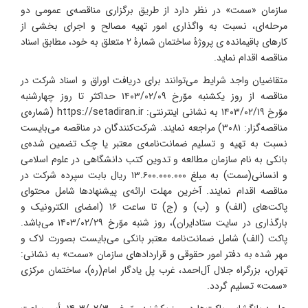
سازمان «سمت» در نظر دارد از طریق برگزاری مناقصه‌ی عمومی دو
مرحله‌ای، نسبت به واگذاری امور تهیه مصالح و اجرای بخشی از
کارهای باقیمانده ی پروژۀ ساختمان شمارۀ ۲ متعلق به خود، مطابق اسناد
مناقصه اقدام نماید.
متقاضیان واجد شرایط می‌توانند برای دریافت اوراق و اسناد شرکت در
مناقصه از روز یکشنبه موّرخ ۱۴۰۳/۰۲/۰۹ حداکثر تا روز چهارشنبه
موّرخ ۱۴۰۳/۰۲/۱۹ به نشانی اینترنتی: https://setadiran.ir (شماره‌ی
مناقصه‌گزار: ۳۰۸۱) مراجعه نمایند. شرکت‌کنندگان در مناقصه می‌بایست
نسبت به تهیه و تسلیم ضمانت‌نامه‌ی معتبر یا چک تضمین شده‌ی
بانکی به نام سازمان مطالعه و تدوین کتب دانشگاهی در علوم اسلامی
و انسانی(سمت) به مبلغ ۱۳.۶۰۰.۰۰۰.۰۰۰ ریال بابت سپرده شرکت در
مناقصه اقدام نمایند. آخرین مهلت ارائه‌ی پیشنهادها شامل محتوای
پاکت‌های (الف) و (ب) و (ج) تا ساعت ۱۶ (امضای الکترونیک و
بارگذاری در سایت ستادایران)، روز شنبه موّرخ ۱۴۰۳/۰۲/۲۹ می‌باشد.
پاکت (الف) شامل ضمانت‌نامه معتبر بانکی می‌بایست بصورت لاک و
مهر شده به دفتر امور حقوقی و قراردادهای سازمان «سمت» به نشانی:
تهران، بزرگراه جلال آل‌احمد، غرب پل یادگار امام(ره)، ساختمان مرکزی
«سمت» تسلیم گردد.