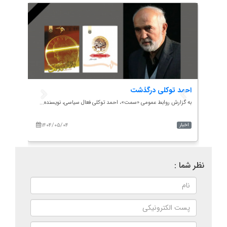
احمد توکلی درگذشت
گام ر
سامان
به گزارش روابط عمومی «سمت»، احمد توکلی فعال سیاسی، نویسنده...
به گزا
۱۴۰۴/۰۵/۰۴
۱۴۰
اخبار
اخبار
نظر شما :