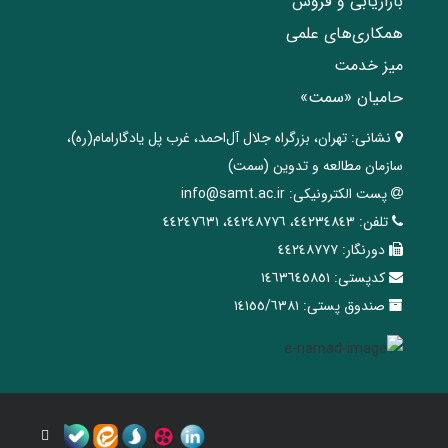
بازاریابی و فروش
همکاری‌های علمی
میز خدمت
حامیان «سمت»
نشانی:
تهران، ‌بزرگراه ‌جلال آل‌احمد، غرب پل يادگار‌امام(ره)‌،
سازمان مطالعه و تدوین‌ (سمت)
پست الکترونیکی:
info@samt.ac.ir
تلفن:
٤٤٢٣٤٨٤٣، ٤٤٢٤٨٧٧٦، ٤٤٢٤٧٦٣١
دورنگار:
٤٤٢٤٨٧٧٧
کدپستی:
١٤٦٣٦٤٥٨٥١
صندوق پستی:
١٤١٥٥/٦٣٨١