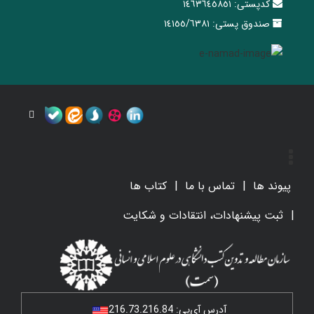
کدپستی:
١٤٦٣٦٤٥٨٥١
صندوق پستی:
١٤١٥٥/٦٣٨١
پیوند ها
تماس با ما
کتاب ها
ثبت پیشنهادات، انتقادات و شکایت
آدرس آی‌پی:
216.73.216.84