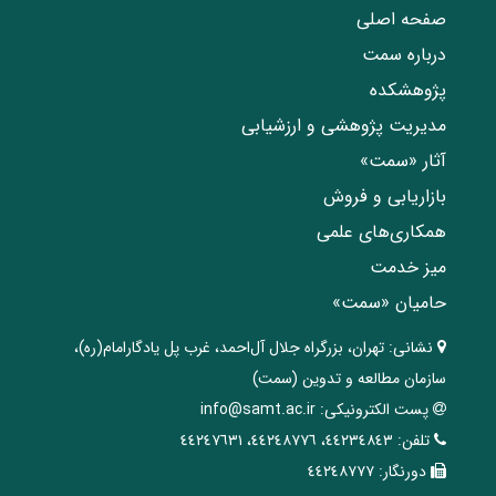
صفحه اصلی
درباره سمت
پژوهشکده
مدیریت پژوهشی و ارزشیابی
آثار «سمت»
بازاریابی و فروش
همکاری‌های علمی
میز خدمت
حامیان «سمت»
نشانی:
تهران، ‌بزرگراه ‌جلال آل‌احمد، غرب پل يادگار‌امام(ره)‌،
سازمان مطالعه و تدوین‌ (سمت)
پست الکترونیکی:
info@samt.ac.ir
تلفن:
٤٤٢٣٤٨٤٣، ٤٤٢٤٨٧٧٦، ٤٤٢٤٧٦٣١
دورنگار:
٤٤٢٤٨٧٧٧