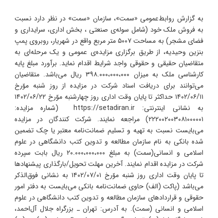
به گزارش روابط‌عمومی «سمت»، سازمان «سمت» در نظر دارد نسبت
به فروش ملک خود (شامل سوله‌ی صنعتی ، بخش اداری، سرایداری و
فضای مشجر) به مساحت ۵۰۰۷ متر مربع واقع در شهریار، روبروی پمپ
بنزین وحیدیه، از طریق برگزاری مزایده‌ی عمومی و یک مرحله‌ای به
متقاضیان حقیقی و حقوقی واجد شرایط اقدام نماید. برآورد مبلغ پایه
کارشناسی ملک به میزان ۳۹۸.۰۰۰،۰۰۰،۰۰۰ ریال می‌باشد. متقاضیان
می‌توانند برای دریافت اسناد شرکت در مزایده از روز ‌شنبه موّرخ
۱۴۰۲/۰۶/۱۱ حداکثر تا پایان وقت اداری روز چهار‌شنبه موّرخ ۱۴۰۲/۰۶/۲۲
به نشانی اینترنتی: https://setadiran.ir (شماره مزایده:
۲۲۲۰۰۲۰۰۳۰۸۱۰۰۰۰۰۱) مراجعه نمایند. شرکت کنندگان در مزایده
می‌بایست نسبت به تهیه و تسلیم ضمانت‌نامه معتبر یا چک تضمین
شده بانکی به نام سازمان مطالعه و تدوین کتب دانشگاهی در علوم
اسلامی و انسانی(سمت) به مبلغ ۲۰.۰۰۰،۰۰۰،۰۰۰ ریال بابت سپرده
شرکت در مزایده اقدام نمایند. آخرین مهلت تحویل/بارگذاری پیشنهادها
تا پایان وقت اداری روز شنبه موّرخ ۱۴۰۲/۰۷/۰۱ به نشانی فوق‌الذکر
می‌باشد (پاکت (الف) حاوی ضمانت‌نامه بانکی می‌بایست به دفتر امور
حقوقی و قراردادهای سازمان مطالعه و تدوین کتب دانشگاهی در علوم
اسلامی و انسانی (سمت). به آدرس: تهران ـ بزرگراه جلال آل‌احمد،