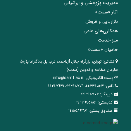
مدیریت پژوهشی و ارزشیابی
آثار «سمت»
بازاریابی و فروش
همکاری‌های علمی
میز خدمت
حامیان «سمت»
نشانی:
تهران، ‌بزرگراه ‌جلال آل‌احمد، غرب پل يادگار‌امام(ره)‌،
سازمان مطالعه و تدوین‌ (سمت)
پست الکترونیکی:
info@samt.ac.ir
تلفن:
٤٤٢٣٤٨٤٣، ٤٤٢٤٨٧٧٦، ٤٤٢٤٧٦٣١
دورنگار:
٤٤٢٤٨٧٧٧
کدپستی:
١٤٦٣٦٤٥٨٥١
صندوق پستی:
١٤١٥٥/٦٣٨١