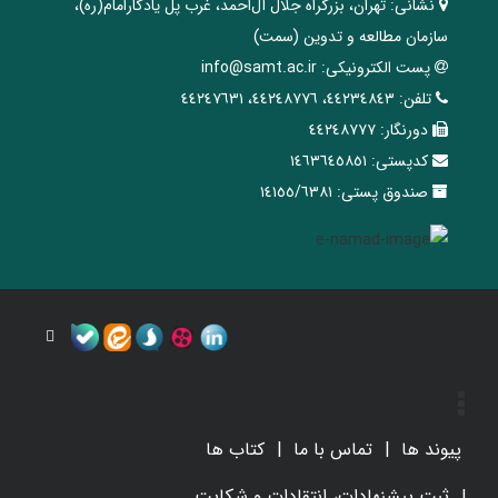
نشانی:
تهران، ‌بزرگراه ‌جلال آل‌احمد، غرب پل يادگار‌امام(ره)‌،
سازمان مطالعه و تدوین‌ (سمت)
پست الکترونیکی:
info@samt.ac.ir
تلفن:
٤٤٢٣٤٨٤٣، ٤٤٢٤٨٧٧٦، ٤٤٢٤٧٦٣١
دورنگار:
٤٤٢٤٨٧٧٧
کدپستی:
١٤٦٣٦٤٥٨٥١
صندوق پستی:
١٤١٥٥/٦٣٨١
پیوند ها
تماس با ما
کتاب ها
ثبت پیشنهادات، انتقادات و شکایت