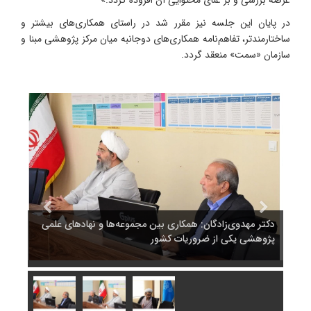
در پایان این جلسه نیز مقرر شد در راستای همکاری‌های بیشتر و
ساختارمندتر، تفاهم‌نامه همکاری‌های دوجانبه میان مرکز پژوهشی مبنا و
سازمان «سمت» منعقد گردد.
لمی
دکتر مهدوی‌زادگان: همکاری بین مجموعه‌ها و نهادهای علمی
دکتر 
پژوهشی یکی از ضروریات کشور
پژوهش