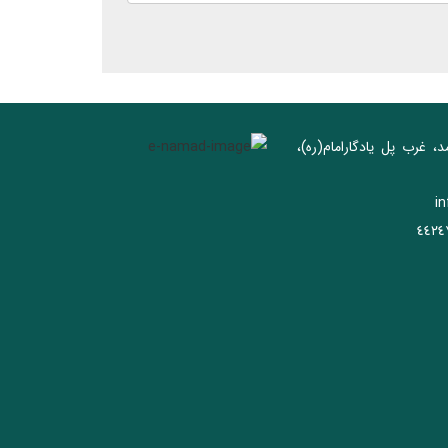
د، غرب پل يادگار‌امام(ره)‌،
i