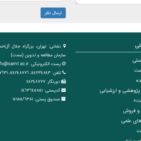
ارسال نظر
لی
نشانی:
تهران، ‌بزرگراه ‌جلال آل‌احم
سازمان مطالعه و تدوین‌ (سمت)
صلی
پست الکترونیکی:
nfo@samt.ac.ir
مت
تلفن:
٤٤٢٣٤٨٤٣، ٤٤٢٤٨٧٧٦، ٤٤٢٤٧٦٣١
ه
دورنگار:
٤٤٢٤٨٧٧٧
پژوهشی و ارزشیابی
کدپستی:
١٤٦٣٦٤٥٨٥١
صندوق پستی:
١٤١٥٥/٦٣٨١
مت»
ی و فروش
های علمی
ت
«سمت»