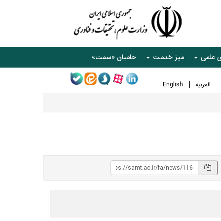
ی علمی
میز خدمت
حامیان «سمت»
العربیه
English