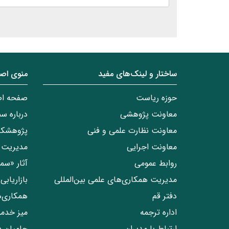
ساختار‌‌ و‌‌ لینک‌های مفید
منوی اص
حوزه ریاست
صفحه ا
معاونت پژوهشی
درباره س
معاونت نظارت علمی و فنی
پژوهشکد
معاونت اجرایی
مدیریت 
روابط عمومی
آثار «س
مدیریت همکاری‌های علمی بین‌المللی
بازاریاب
دفتر قم
همکاری‌
اداره ترجمه
میز خدم
ارتباط با مدیران
حامیان 