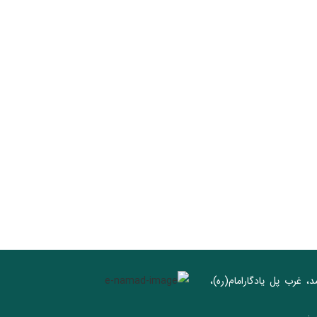
د، غرب پل يادگار‌امام(ره)‌،