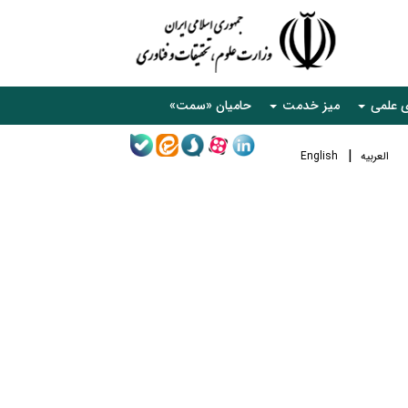
ی علمی
میز خدمت
حامیان «سمت»
العربیه
English