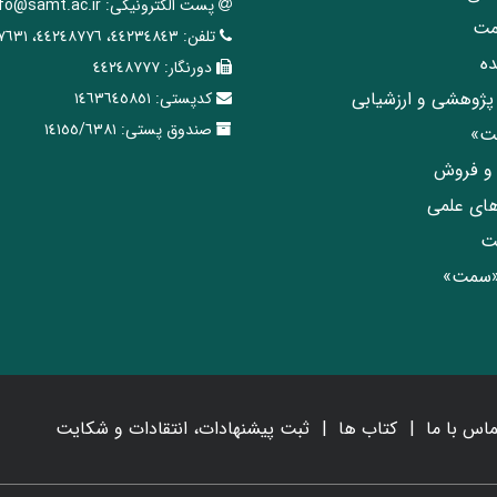
پست الکترونیکی:
nfo@samt.ac.ir
مت
تلفن:
٤٤٢٣٤٨٤٣، ٤٤٢٤٨٧٧٦، ٤٤٢٤٧٦٣١
ه
دورنگار:
٤٤٢٤٨٧٧٧
پژوهشی و ارزشیابی
کدپستی:
١٤٦٣٦٤٥٨٥١
صندوق پستی:
١٤١٥٥/٦٣٨١
مت»
ی و فروش
های علمی
ت
«سمت»
ماس با ما
کتاب ها
ثبت پیشنهادات، انتقادات و شکایت