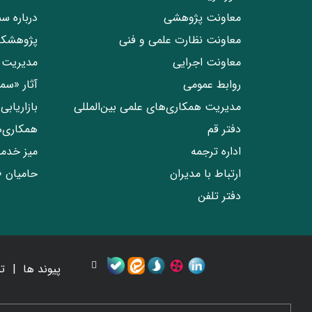
معاونت پژوهشی
درباره س
معاونت نظارت علمی و فنی
پژوهشکد
معاونت اجرایی
مدیریت 
روابط عمومی
آثار «س
مدیریت همکاری‌های علمی بین‌المللی
بازاریاب
دفتر قم
همکاری‌
اداره ترجمه
میز خدم
ارتباط با مدیران
حامیان 
دفتر تلفن
پیوند ها
ت