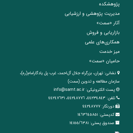
پژوهشکده
مدیریت پژوهشی و ارزشیابی
آثار «سمت»
بازاریابی و فروش
همکاری‌های علمی
میز خدمت
حامیان «سمت»
نشانی:
تهران، ‌بزرگراه ‌جلال آل‌احمد، غرب پل يادگار‌امام(ره)‌،
سازمان مطالعه و تدوین‌ (سمت)
پست الکترونیکی:
info@samt.ac.ir
تلفن:
٤٤٢٣٤٨٤٣، ٤٤٢٤٨٧٧٦، ٤٤٢٤٧٦٣١
دورنگار:
٤٤٢٤٨٧٧٧
کدپستی:
١٤٦٣٦٤٥٨٥١
صندوق پستی:
١٤١٥٥/٦٣٨١