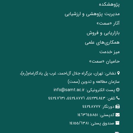
پژوهشکده
مدیریت پژوهشی و ارزشیابی
آثار «سمت»
بازاریابی و فروش
همکاری‌های علمی
میز خدمت
حامیان «سمت»
نشانی:
تهران، ‌بزرگراه ‌جلال آل‌احمد، غرب پل يادگار‌امام(ره)‌،
سازمان مطالعه و تدوین‌ (سمت)
پست الکترونیکی:
info@samt.ac.ir
تلفن:
٤٤٢٣٤٨٤٣، ٤٤٢٤٨٧٧٦، ٤٤٢٤٧٦٣١
دورنگار:
٤٤٢٤٨٧٧٧
کدپستی:
١٤٦٣٦٤٥٨٥١
صندوق پستی:
١٤١٥٥/٦٣٨١