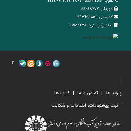
تلفن:
٤٤٢٣٤٨٤٣، ٤٤٢٤٨٧٧٦، ٤٤٢٤٧٦٣١
دورنگار:
٤٤٢٤٨٧٧٧
کدپستی:
١٤٦٣٦٤٥٨٥١
صندوق پستی:
١٤١٥٥/٦٣٨١
پیوند ها
تماس با ما
کتاب ها
ثبت پیشنهادات، انتقادات و شکایت