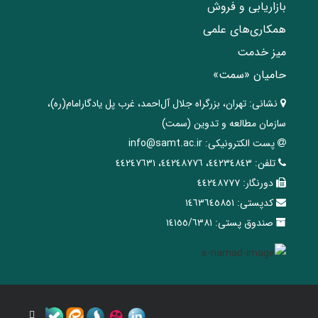
بازاریابی و فروش
همکاری‌های علمی
میز خدمت
حامیان «سمت»
نشانی:
تهران، ‌بزرگراه ‌جلال آل‌احمد، غرب پل يادگار‌امام(ره)‌،
سازمان مطالعه و تدوین‌ (سمت)
پست الکترونیکی:
info@samt.ac.ir
تلفن:
٤٤٢٣٤٨٤٣، ٤٤٢٤٨٧٧٦، ٤٤٢٤٧٦٣١
دورنگار:
٤٤٢٤٨٧٧٧
کدپستی:
١٤٦٣٦٤٥٨٥١
صندوق پستی:
١٤١٥٥/٦٣٨١