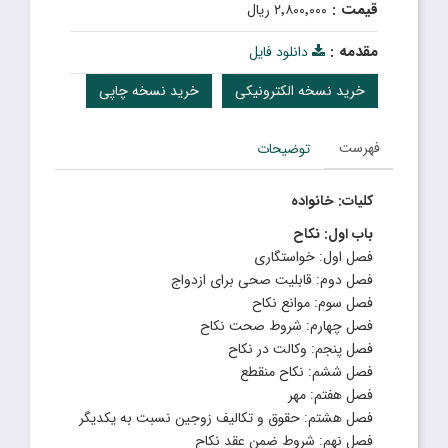
قیمت :
۲٬۸۰۰٬۰۰۰ ریال
مقدمه :
دانلود فایل
خرید نسخه الکترونیکی
خرید نسخه چاپی
فهرست
توضیحات
کلیات: خانواده
باب اول: نکاح
فصل اول: خواستگاری
فصل دوم: قابلیت صحی برای ازدواج
فصل سوم: موانع نکاح
فصل چهارم: شروط صحت نکاح
فصل پنجم: وکالت در نکاح
فصل ششم: نکاح منقطع
فصل هفتم: مهر
فصل هشتم: حقوق و تکالیف زوجین نسبت به یکدیگر
فصل نهم: شروط ضمن عقد نکاح