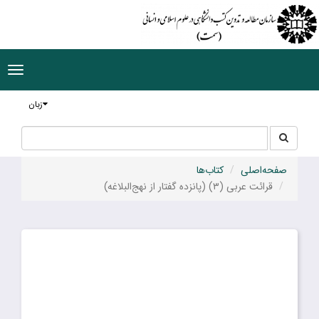
ggle
tion
زبان
جستجو
جستجو
در
سایت
صفحه‌اصلی
کتاب‌ها
قرائت عربی (۳) (پانزده گفتار از نهج‌البلاغه)