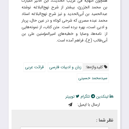
همچون النهایه فی غریب الحدیث، ابن الأثیر المبارک
بن محمد الجَزَریّ، بیشتر از شرح نهج‌البلاغه نوشته
عبدالحمید بن أبی‌الحدید و نیز شرح نهج‌البلاغه استاد
محمد عبده مصری که شرحی کوتاه و در عین حال، پربار
و ادبی است، بهره برده است. متن کتاب، از نمونه‌هایی
از: نامه‌ها، وصایا و خطبه‌های امیرالمؤمنین علی بن
أبی‌طالب (ع)، فراهم آمده است.
کلیدواژه‌ها:
زبان و ادبیات فارسی
قرائت عربی
سیدمحمد حسینی
لینکدین
تلگرام
توییتر
ارسال با ایمیل:
نظر شما :