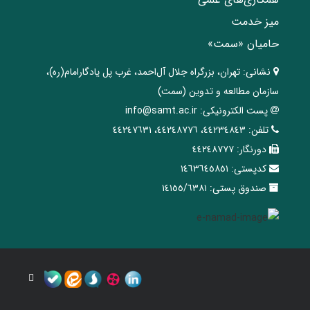
میز خدمت
حامیان «سمت»
نشانی:
تهران، ‌بزرگراه ‌جلال آل‌احمد، غرب پل يادگار‌امام(ره)‌،
سازمان مطالعه و تدوین‌ (سمت)
پست الکترونیکی:
info@samt.ac.ir
تلفن:
٤٤٢٣٤٨٤٣، ٤٤٢٤٨٧٧٦، ٤٤٢٤٧٦٣١
دورنگار:
٤٤٢٤٨٧٧٧
کدپستی:
١٤٦٣٦٤٥٨٥١
صندوق پستی:
١٤١٥٥/٦٣٨١