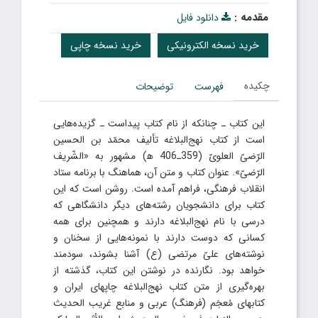
مقدمه :
دانلود فایل
خرید نسخه الکترونیکی
خرید نسخه چاپی
چکیده
فهرست
توضیحات
این کتاب ـ چنانکه از نام کتاب پیداست ـ گزیده‌هایی
است از کتاب نهج‌البلاغه تألیف محمّد بن الحسین
الرّضیّ العلویّ (359ـ406 ﻫ) مشهور به «الشّریف
الرّضیّ». عنوان کتاب و متن آن، هماهنگ با برنامه ستاد
انقلاب فرهنگی، فراهم آمده است. روشن است که این
کتاب برای دانشجویان رشته‌های دیگر دانشگاهی که
درسی با نام نهج‌البلاغه دارند و همچنین برای همه
کسانی که دوست دارند با نمونه‌هایی از سخنان و
نوشته‌های علیّ مرتضی (ع) آشنا بشوند، سودمند
خواهد بود. نگارنده در نوشتن این کتاب، گذشته از
بهره‌گیری از متن کتاب نهج‌البلاغه چاپهای ایران و
کتابهای مُعجَم (فرهنگ) عربی و منابع غریب الحدیث