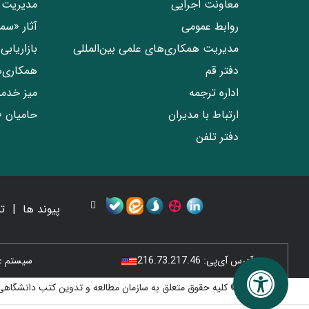
معاونت اجرایی
مدیریت 
روابط عمومی
آثار «س
مدیریت همکاری‌های علمی بین‌المللی
بازاریاب
دفتر قم
همکاری‌
اداره ترجمه
میز خدم
ارتباط با مدیران
حامیان 
دفتر تلفن
پیوند ها
ت
آدرس آی‌پی:
216.73.217.46
سیستم عامل
© کلیه حقوق متعلق به سازمان مطالعه و تدوین کتب دانشگاهی 