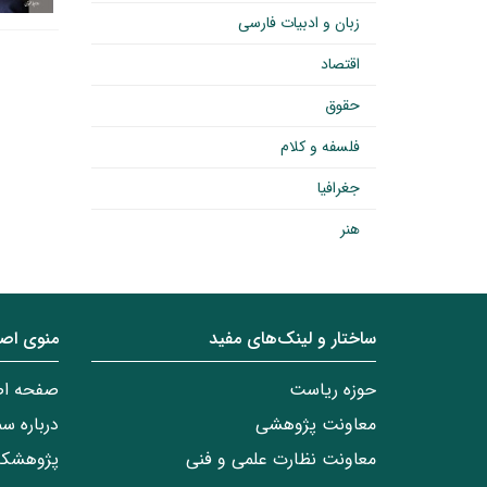
زبان و ادبیات فارسی
اقتصاد
حقوق
فلسفه و کلام
جغرافیا
هنر
ساختار‌‌ و‌‌ لینک‌های مفید
منوی اص
حوزه ریاست
صفحه ا
معاونت پژوهشی
درباره س
معاونت نظارت علمی و فنی
پژوهشکد