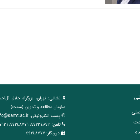
لی
نشانی:
تهران، ‌بزرگراه ‌جلال آل‌احم
سازمان مطالعه و تدوین‌ (سمت)
صلی
پست الکترونیکی:
nfo@samt.ac.ir
مت
تلفن:
٤٤٢٣٤٨٤٣، ٤٤٢٤٨٧٧٦، ٤٤٢٤٧٦٣١
ه
دورنگار:
٤٤٢٤٨٧٧٧