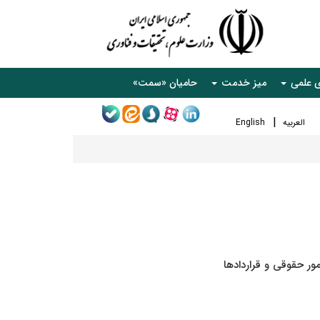
ی علمی
میز خدمت
حامیان «سمت»
العربیه
English
ور حقوقی و قراردادها