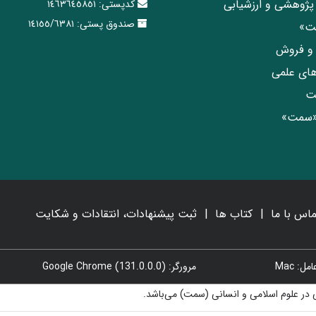
پژوهشی و ارزشیابی
کدپستی:
١٤٦٣٦٤٥٨٥١
صندوق پستی:
١٤١٥٥/٦٣٨١
مت»
ی و فروش
های علمی
ت
«سمت»
ماس با ما
کتاب ها
ثبت پیشنهادات، انتقادات و شکایت
: Mac
مرورگر: Google Chrome (131.0.0.0)
در علوم اسلامی و انسانی (سمت) می‌باشد.