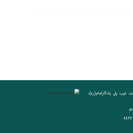
د، غرب پل يادگار‌امام(ره)‌،
i