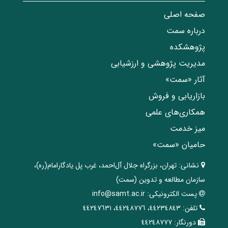
صفحه اصلی
درباره سمت
پژوهشکده
مدیریت پژوهشی و ارزشیابی
آثار «سمت»
بازاریابی و فروش
همکاری‌های علمی
میز خدمت
حامیان «سمت»
نشانی:
تهران، ‌بزرگراه ‌جلال آل‌احمد، غرب پل يادگار‌امام(ره)‌،
سازمان مطالعه و تدوین‌ (سمت)
پست الکترونیکی:
info@samt.ac.ir
تلفن:
٤٤٢٣٤٨٤٣، ٤٤٢٤٨٧٧٦، ٤٤٢٤٧٦٣١
دورنگار:
٤٤٢٤٨٧٧٧