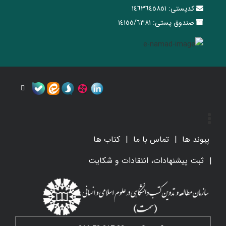
کدپستی:
١٤٦٣٦٤٥٨٥١
صندوق پستی:
١٤١٥٥/٦٣٨١
پیوند ها
تماس با ما
کتاب ها
ثبت پیشنهادات، انتقادات و شکایت