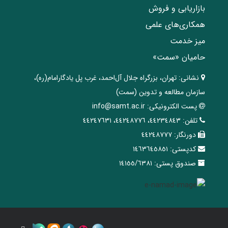
بازاریابی و فروش
همکاری‌های علمی
میز خدمت
حامیان «سمت»
نشانی:
تهران، ‌بزرگراه ‌جلال آل‌احمد، غرب پل يادگار‌امام(ره)‌،
سازمان مطالعه و تدوین‌ (سمت)
پست الکترونیکی:
info@samt.ac.ir
تلفن:
٤٤٢٣٤٨٤٣، ٤٤٢٤٨٧٧٦، ٤٤٢٤٧٦٣١
دورنگار:
٤٤٢٤٨٧٧٧
کدپستی:
١٤٦٣٦٤٥٨٥١
صندوق پستی:
١٤١٥٥/٦٣٨١