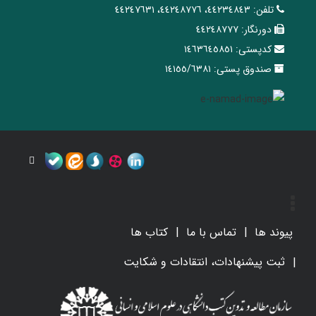
تلفن:
٤٤٢٣٤٨٤٣، ٤٤٢٤٨٧٧٦، ٤٤٢٤٧٦٣١
دورنگار:
٤٤٢٤٨٧٧٧
کدپستی:
١٤٦٣٦٤٥٨٥١
صندوق پستی:
١٤١٥٥/٦٣٨١
پیوند ها
تماس با ما
کتاب ها
ثبت پیشنهادات، انتقادات و شکایت