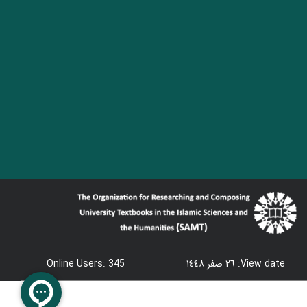
View date: ٢٦ صفر ١٤٤٨
Online Users: 345