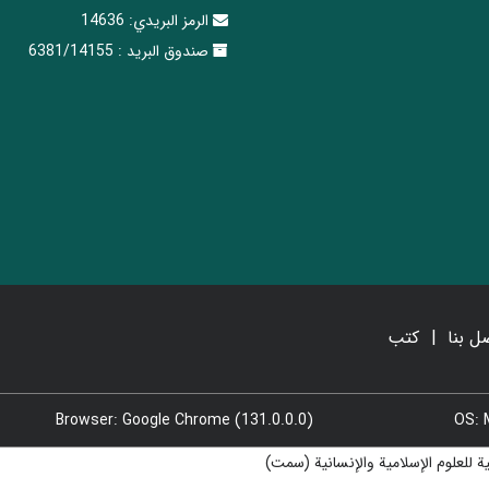
الرمز البريدي:
14636
صندوق البريد :
6381/14155
ل بنا
کتب
Browser: Google Chrome (131.0.0.0)
OS: 
للعلوم الإسلامية والإنسانية (سمت)