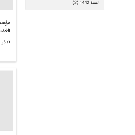
السنة 1442 (3)
مؤسس
الغدي
١٦ ذو الحجة ١٤٤٥