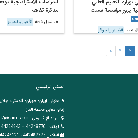
 بوزارة التعليم العالي
للدراسات الاستراتيجية يوقع
قية يزور مؤسسة سمت
مذكرة تفاهم
٠٥ شوّال ١٤٤٥
الأخبار والجوائز
الأخبار والجوائز
»
3
2
المبنی الرئيسي
العنوان:
إيران- طهران- أتوستراد جلال
إمام- مقابل محطة الغاز
البريد الإلکتروني :
tl2@samt.ac.ir
الهاتف :
44248776 – 44234843
الفاکس :
44248777 - 44246121