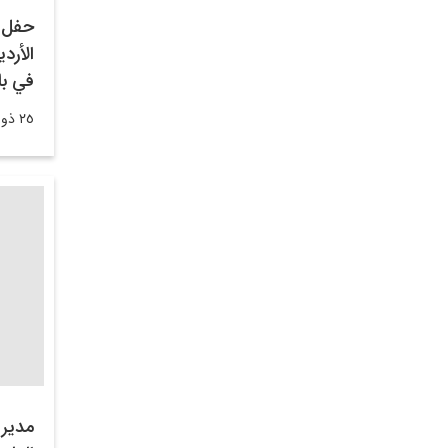
حفل إ
الأرد
في با
٢٥ ذو القعدة ١٤٤٥
مدير 