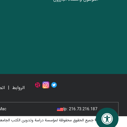
الروابط
اتص
Mac
Ip:
216.73.216.187
© جميع الحقوق محفوظة لمؤسسة دراسة وتدوين الكتب الجامعية 