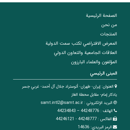
الصفحة الرئيسية
من نحن
المنتجات
المعرض الافتراضي لكتب سمت الدولية
العلاقات الجامعیة والتعاون الدولي
المؤلفون والعلماء البارزون
المبنی الرئيسي
العنوان:
إيران- طهران- أتوستراد جلال آل أحمد- غربي جسر
يادكار إمام- مقابل محطة الغاز
البريد الإلکتروني :
samt.intl2@samt.ac.ir
الهاتف :
44248776 – 44234843
الفاکس :
44248777 - 44246121
الرمز البريدي:
14636