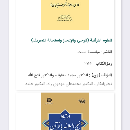
العلوم القرآنية (الوحي والإعجاز واستحالة التحريف)
الناشر
: مؤسسة سمت
رمز الكتاب
: ٢٠٢٢
المؤلف (ون) :
الدکتور مجید معارف، والدکتور فتح الله
نجارزادكان، الدکتور محمدعلي مهدوي راد، الدکتور حامد
دجاباد، الدکتور روح الله شهیدي