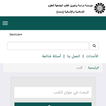
ggle
tion
Services
جستجو
جستجو
در
سایت
الأحداث
اتصل بنا
أسئلة شائعة
الرئيسية
كتب