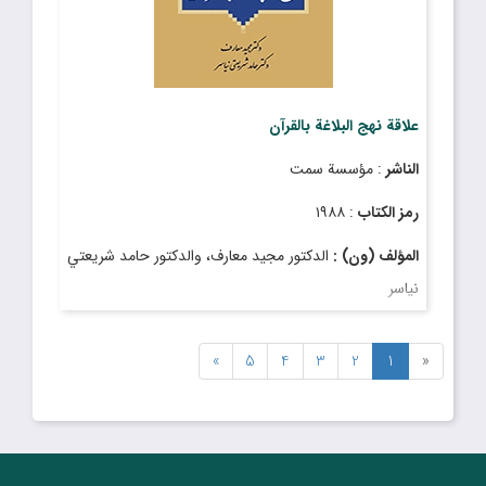
علاقة نهج البلاغة بالقرآن
الناشر
: مؤسسة سمت
رمز الكتاب
: ١٩٨٨
المؤلف (ون) :
الدکتور مجید معارف، والدکتور حامد شریعتي
نیاسر
»
5
4
3
2
1
«