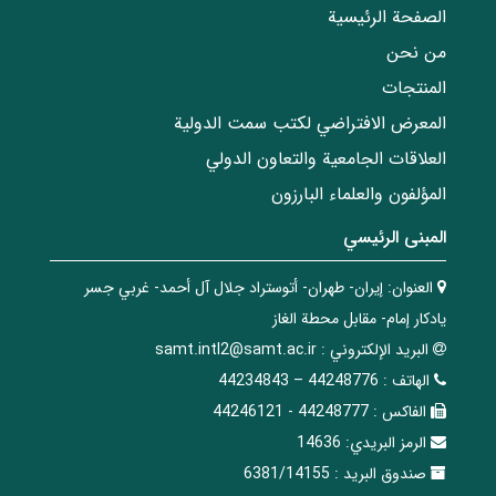
الصفحة الرئيسية
من نحن
المنتجات
المعرض الافتراضي لكتب سمت الدولية
العلاقات الجامعیة والتعاون الدولي
المؤلفون والعلماء البارزون
المبنی الرئيسي
العنوان:
إيران- طهران- أتوستراد جلال آل أحمد- غربي جسر
يادكار إمام- مقابل محطة الغاز
البريد الإلکتروني :
samt.intl2@samt.ac.ir
الهاتف :
44248776 – 44234843
الفاکس :
44248777 - 44246121
الرمز البريدي:
14636
صندوق البريد :
6381/14155