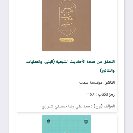
التحقق من صحة الأحاديث الشيعية (البنى، والعمليات،
والنتائج)
الناشر
: مؤسسة سمت
رمز الكتاب
: ٢١٥٨
المؤلف (ون) :
سيد علي رضا حسيني شيرازي
السعر
: ٧٠٠٬٠٠٠ ریال