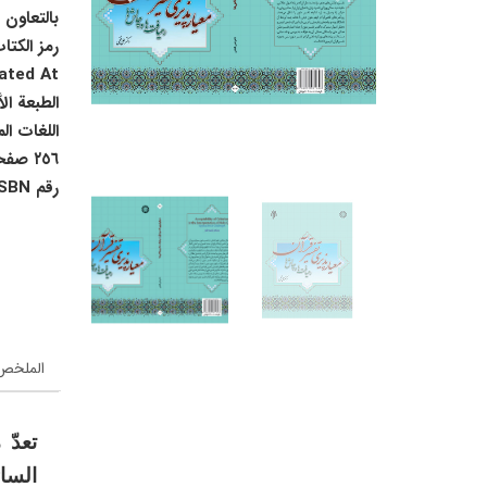
بالتعاون 
رمز الكتا
ted At :
الطبعة ال
اللغات ال
٢٥٦ صفحة
رقم ISBN :
الملخص 
تعدّ
السا