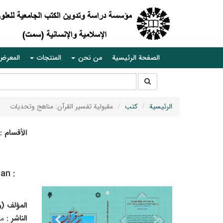
الصفحة الرئيسية
من نحن
المنتجات
المعرض
جستجو
جستجو
در
سایت
الرئيسية
كتب
مقبولية تفسير القرآن: مناهج وتحديات
الأقسام :
an :
المؤلف (
الناشر :
م