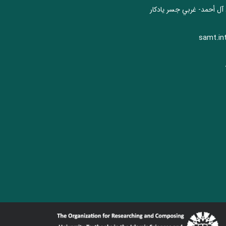
 آل أحمد- غربي جسر يادكار
samt.in