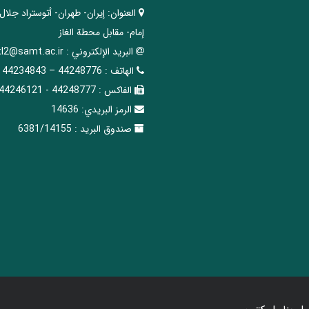
العنوان:
إيران- طهران- أتوستراد جلال
إمام- مقابل محطة الغاز
البريد الإلکتروني :
tl2@samt.ac.ir
الهاتف :
44248776 – 44234843
الفاکس :
44248777 - 44246121
الرمز البريدي:
14636
صندوق البريد :
6381/14155