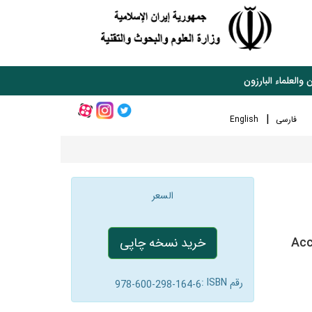
 والعلماء البارزون
فارسی
English
السعر
Acc
خرید نسخه چاپی
رقم ISBN :
978-600-298-164-6