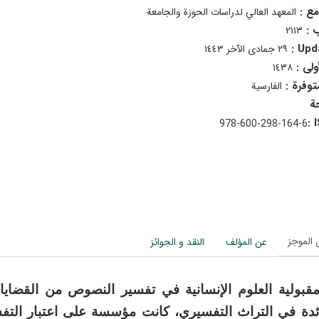
مع :
المعهد العالي لدراسات الحوزة والجامعة
ب :
٢١١٣
Upda
٢٩ جمادى الآخر ١٤٤٣
أولى :
١٤٣٨
متوفرة :
الفارسية
978-600-298-164-6
الموجز
عن المؤلف
النقد و الجوائز
 مقبولية العلوم الإنسانية في تفسير النصوص من القضايا ا
ئدة في التراث التفسيري، كانت مؤسسة على اعتبار التفسير