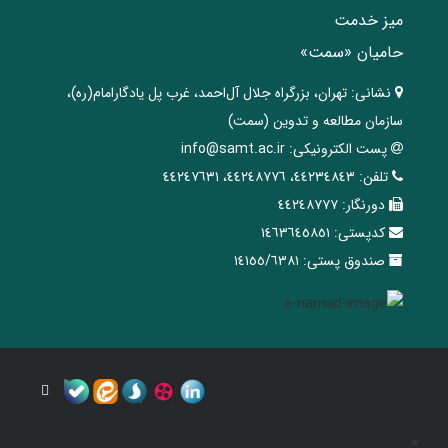
میز خدمت
حامیان «سمت»
نشانی:
تهران، ‌بزرگراه ‌جلال آل‌احمد، غرب پل يادگار‌امام(ره)‌،
سازمان مطالعه و تدوین‌ (سمت)
پست الکترونیکی:
info@samt.ac.ir
تلفن:
٤٤٢٣٤٨٤٣، ٤٤٢٤٨٧٧٦، ٤٤٢٤٧٦٣١
دورنگار:
٤٤٢٤٨٧٧٧
کدپستی:
١٤٦٣٦٤٥٨٥١
صندوق پستی:
١٤١٥٥/٦٣٨١