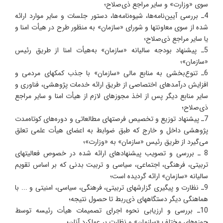
سوی «وزارت» و سایر مراجع ذی‌صلاح؛
4ـ بررسی آیین‌نامه‌ها، شیوه‌نامه‌ها، دستور جلسات و سایر موارد ارائه
شده از سوی معاونتها و شورای «سازمان» به منظور طرح در هیأت امنا و
یا سایر مراجع ذی‌صلاح؛
5ـ پیشنهاد بودجه سالیانه «سازمان» به‌هیأت امنا از طریق رئیس
«سازمان»؛
6ـ تنوع‌بخشی به منابع مالی «سازمان» با جذب کمکهای مردمی و
افزایش درآمدهای اختصاصی از طریق ارائه خدمات پژوهشی، فناوری و
سایر منابع دیگر پس از اخذ مجوزهای لازم از هیأت امنا و سایر مراجع
ذی‌صلاح؛
7ـ پیشنهاد توزیع و تخصیص فرصتهای مطالعاتی و دوره‌های کوتاه‌مدت
پژوهشی داخل و خارج که طبق ضوابط به اعضای هیأت علمی تعلق
می‌گیرد از طریق رئیس «سازمان» به «وزارت»؛
8 ـ بررسی و تصویب پیشنهادهای ارائه شده در خصوص فعالیتهای
تربیتی، فرهنگی، اجتماعی، سیاسی و تربیت بدنی که بر اساس تقویم
سالیانه «سازمان» ارائه گردیده است؛
9ـ نظارت و پیگیری گزارشهای تربیتی، فرهنگی، سیاسی، امنیتی و ... با
هماهنگی دیگر دستگاههای ذی‌ربط تا حصول نتیجه؛
10ـ بررسی و ارزیابی نحوه اجرای تصمیمات هیأت رئیسه توسط
حوزه‌های مختلف «سازمان» و نظارت بر عملکرد آنان؛