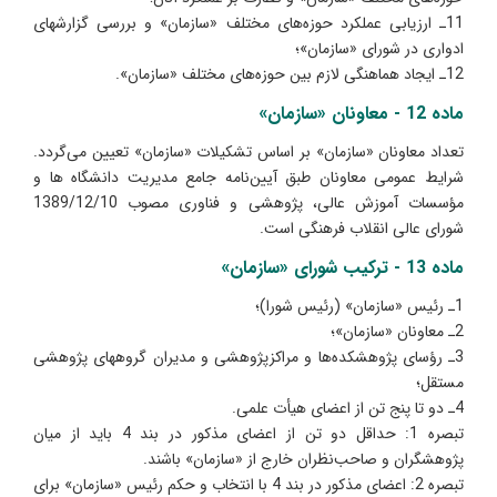
11ـ ارزیابی عملکرد حوزه‌های مختلف «سازمان» و بررسی گزارشهای
ادواری در شورای «سازمان»؛
12ـ ایجاد هماهنگی لازم بین حوزه‌های مختلف «سازمان».
ماده 12 - معاونان «سازمان»
تعداد معاونان «سازمان» بر اساس تشکیلات «سازمان» تعیین می‌گردد.
شرایط عمومی معاونان طبق آیین‌نامه جامع مدیریت دانشگاه ها و
مؤسسات آموزش عالی، پژوهشی و فناوری مصوب 1389/12/10
شورای عالی انقلاب فرهنگی است.
ماده 13 - ترکیب شورای «سازمان»
1ـ رئیس «سازمان» (رئیس شورا)؛
2ـ معاونان «سازمان»؛
3ـ رؤسای پژوهشکده‌ها و مراکزپژوهشی و مدیران گروههای پژوهشی
مستقل؛
4ـ دو تا پنج تن از اعضای هیأت علمی.
تبصره 1: حداقل دو تن از اعضای مذکور در بند 4 باید از میان
پژوهشگران و صاحب‌نظران خارج از «سازمان» باشند.
تبصره 2: اعضای مذکور در بند 4 با انتخاب و حکم رئیس «سازمان» برای