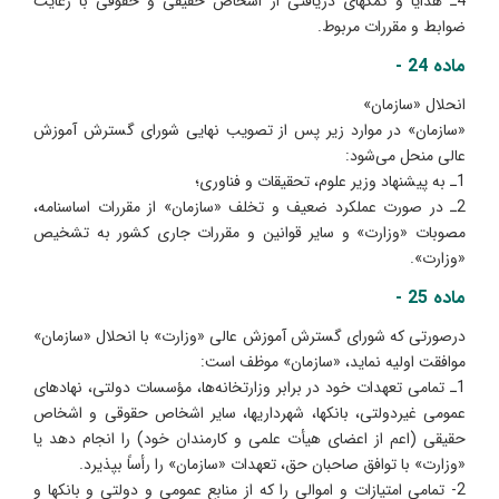
4ـ هدایا و کمکهای دریافتی از اشخاص حقیقی و حقوقی با رعایت
ضوابط و مقررات مربوط.
ماده 24 -
انحلال «سازمان»
«سازمان» در موارد زیر پس از تصویب نهایی شورای گسترش آموزش
عالی منحل می‌شود:
1ـ به پیشنهاد وزیر علوم، تحقیقات و فناوری؛
2ـ در صورت عملکرد ضعیف و تخلف «سازمان» از مقررات اساسنامه،
مصوبات «وزارت» و سایر قوانین و مقررات جاری کشور به تشخیص
«وزارت».
ماده 25 -
درصورتی که شورای گسترش آموزش عالی «وزارت» با انحلال «سازمان»
موافقت اولیه نماید، «سازمان» موظف است:
1ـ تمامی تعهدات خود در برابر وزارتخانه‌ها، مؤسسات دولتی، نهادهای
عمومی غیردولتی، بانکها، شهرداریها، سایر اشخاص حقوقی و اشخاص
حقیقی (اعم از اعضای هیأت علمی و کارمندان خود) را انجام دهد یا
«وزارت» با توافق صاحبان حق، تعهدات «سازمان» را رأساً بپذیرد.
2- تمامی امتیازات و اموالی را که از منابع عمومی و دولتی و بانکها و