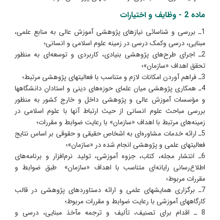
ماده 2 - وظایف و اختیارات
1ـ بررسی و شناسائی نیازهای پژوهشی آموزش عالی به منابع علمی،
مبنایی، درسی وکمک درسی در زمینه علوم اسلامی و انسانی؛
2ـ اجرای طرح‌های پژوهشی بنیادی، کاربردی و توسعه‌ای به منظور
تحقق اهداف «سازمان»؛
3ـ فراهم آوردن امکانات لازم و متناسب با فعالیتهای پژوهشی مرتبط؛
4ـ همکاری پژوهشی میان علمای حوزه‌های دینی و استادان دانشگاهها
و مؤسسات آموزش عالی و پژوهشی داخل و خارج کشور به منظور
بررسی مباحث علوم انسانی از حیث ارتباط آنها با علوم اسلامی در
زمینه‌های مرتبط با اهداف «سازمان» با رعایت ضوابط و مقررات؛
5ـ ارائه خدمات مشاوره‌ای به اشخاص حقیقی و حقوقی بر اساس نتایج
فعالیتهای علمی و پژوهشی انجام شده در «سازمان»؛
6ـ انتشار مجله، کتاب، جزوه آموزشی، تولید نرم‌افزار و برنامه‌های
اطلاع‌رسانی رایانه‌ای متناسب با اهداف «سازمان» طبق ضوابط و
مقررات مربوط؛
7ـ برگزاری همایشهای علمی و ارائه دستاوردهای پژوهشی در قالب
کارگاههای آموزشی با رعایت ضوابط و مقررات مربوط؛
8 ـ اقدام برای تصنیف، تألیف و ترجمه مآخذ مبنایی، درسی و