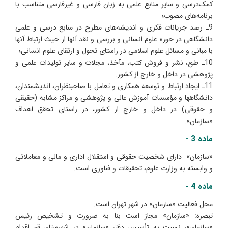
کمک‌درسی و سایر منابع علمی به زبان فارسی و غیرفارسی متناسب با
برنامه‌های مصوب؛
9ـ رصد جریانات فکری و اندیشه‌های مطرح در منابع درسی و علمی
دانشگاهی در حوزه علوم انسانی و بررسی و نقد آنها از حیث ارتباط آنها
با مبانی و مسائل علوم اسلامی در راستای تحول و ارتقای علوم انسانی؛
10ـ طبع، نشر و فروش کتب، مآخذ، مجلات و سایر تولیدات علمی و
پژوهشی در داخل و خارج از کشور.
11ـ ایجاد ارتباط و توسعه همکاری و تعامل با صاحب‏نظران، اندیشمندان،
دانشگاهها و مؤسسات آموزش عالی و پژوهشی و مراکز مشابه (حقیقی
و حقوقی) در داخل و خارج از کشور، در راستای تحقق اهداف
«سازمان».
ماده 3 -
«سازمان» دارای شخصیت حقوقی و استقلال اداری و مالی و معاملاتی
و وابسته به وزارت علوم، تحقیقات و فناوری است.
ماده 4 -
محل فعالیت «سازمان» در شهر تهران است.
تبصره: «سازمان» مجاز است بنا به ضرورت و تشخیص رئیس
«سازمان»، نسبت به تأسیس دفتر «سازمان» در شهرستان قم اقدام