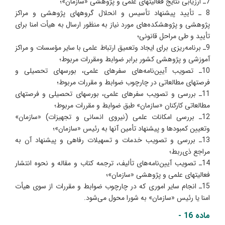
7ـ ارزیابی نتایج فعالیتهای علمی و پژوهشی «سازمان»؛
8 ـ تأیید پیشنهاد تأسیس و انحلال گروههای پژوهشی و مراکز
پژوهشی و پژوهشکده‌های مورد نیاز به منظور ارسال به هیأت امنا برای
تأیید و طی مراحل قانونی؛
9ـ برنامه‌ریزی برای ایجاد وتعمیق ارتباط علمی با سایر مؤسسات و مراکز
آموزشی و پژوهشی کشور برابر ضوابط ومقررات مربوط؛
10ـ تصویب آیین‌نامه‌های سفرهای علمی، بورسهای تحصیلی و
فرصتهای مطالعاتی در چارچوب ضوابط و مقررات مربوط؛
11ـ بررسی و تصویب سفرهای علمی، بورسهای تحصیلی و فرصتهای
مطالعاتی کارکنان «سازمان» طبق ضوابط و مقررات مربوط؛
12ـ بررسی امکانات علمی (نیروی انسانی و تجهیزات) «سازمان»
وتعیین کمبودها و پیشنهاد تأمین آنها به رئیس «سازمان»؛
13ـ بررسی و تصویب خدمات و تسهیلات رفاهی و پیشنهاد آن به
مراجع ذی‌ربط؛
14ـ تصویب آیین‌نامه‌های تألیف، ترجمه کتاب و مقاله و نحوه انتشار
فعالیتهای علمی و پژوهشی «سازمان»؛
15ـ انجام سایر اموری که در چارچوب ضوابط و مقررات از سوی هیأت
امنا یا رئیس «سازمان» به شورا محول می‌شود.
ماده 16 -