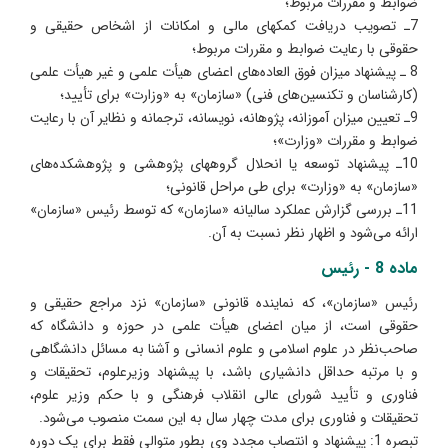
ضوابط و مقررات مربوط؛
7ـ تصویب دریافت کمکهای مالی و امکانات از اشخاص حقیقی و
حقوقی با رعایت ضوابط و مقررات مربوط؛
8 ـ پیشنهاد میزان فوق العاده‌های اعضای هیأت علمی و غیر هیأت علمی
(کارشناسان و تکنسین‌های فنی) «سازمان» به «وزارت» برای تأیید؛
9ـ تعیین میزان آموزانه، پژوهانه، نویسانه، ترجمانه و نظایر آن با رعایت
ضوابط و مقررات «وزارت»؛
10ـ پیشنهاد توسعه یا انحلال گروههای پژوهشی و پژوهشکده‌های
«سازمان» به «وزارت» برای طی مراحل قانونی؛
11ـ بررسی گزارش عملکرد سالیانه «سازمان» که توسط رئیس «سازمان»
ارائه می‌شود و اظهار نظر نسبت به آن.
ماده 8 - رئیس
رئیس «سازمان»، که نماینده قانونی «سازمان» نزد مراجع حقیقی و
حقوقی است، از میان اعضای هیأت علمی در حوزه و دانشگاه که
صاحب‌نظر در علوم اسلامی و علوم انسانی و آشنا به مسائل دانشگاهی
و با مرتبه حداقل دانشیاری باشد، با پیشنهاد وزیرعلوم، تحقیقات و
فناوری و تأیید شورای عالی انقلاب فرهنگی و با حکم وزیر علوم،
تحقیقات و فناوری برای مدت چهار سال به این سمت منصوب می‌شود.
تبصره 1: پیشنهاد و انتصاب مجدد وی بطور متوالی فقط برای یک دوره