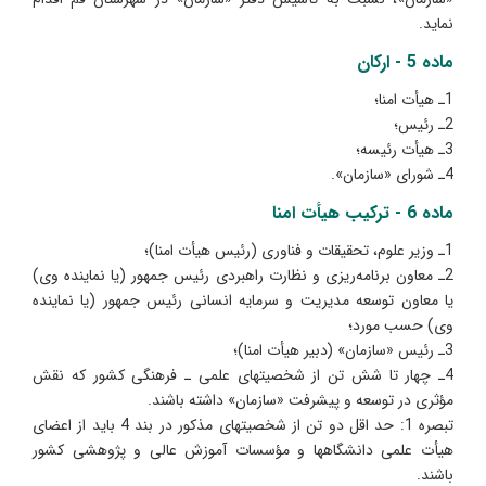
نماید.
ماده 5 - ارکان
1ـ هیأت امنا؛
2ـ رئیس؛
3ـ هیأت رئیسه؛
4ـ شورای «سازمان».
ماده 6 - ترکیب هیأت امنا
1ـ وزیر علوم، تحقیقات و فناوری (رئیس هیأت امنا)؛
2ـ معاون برنامه‌ریزی و نظارت راهبردی رئیس جمهور (یا نماینده وی)
یا معاون توسعه مدیریت و سرمایه انسانی رئیس جمهور (یا نماینده
وی) حسب مورد؛
3ـ رئیس «سازمان» (دبیر هیأت امنا)؛
4ـ چهار تا شش تن از شخصیتهای علمی ـ فرهنگی کشور که نقش
مؤثری در توسعه و پیشرفت «سازمان» داشته باشند.
تبصره 1: حد اقل دو تن از شخصیتهای مذکور در بند 4 باید از اعضای
هیأت علمی دانشگاهها و مؤسسات آموزش عالی و پژوهشی کشور
باشند.