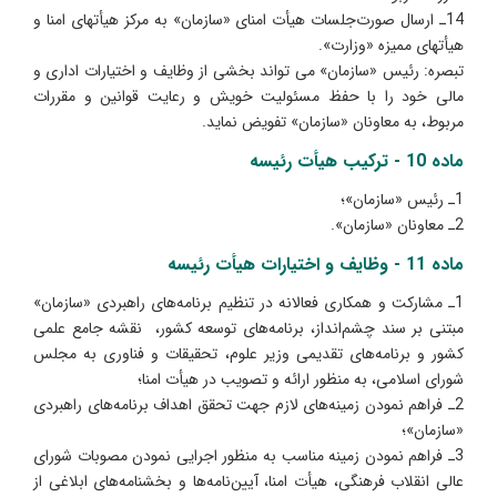
14ـ ارسال صورت‌جلسات هیأت امنای «سازمان» به مرکز هیأتهای امنا و
هیأتهای ممیزه «وزارت».
تبصره: رئیس «سازمان» می تواند بخشی از وظایف و اختیارات اداری و
مالی خود را با حفظ مسئولیت خویش و رعایت قوانین و مقررات
مربوط، به معاونان «سازمان» تفویض نماید.
ماده 10 - ترکیب هیأت رئیسه
1ـ رئیس «سازمان»؛
2ـ معاونان «سازمان».
ماده 11 - وظایف و اختیارات هیأت رئیسه
1ـ مشارکت و همکاری فعالانه در تنظیم برنامه‌های راهبردی «سازمان»
مبتنی بر سند چشم‌انداز، برنامه‌های توسعه کشور، نقشه جامع علمی
کشور و برنامه‌های تقدیمی وزیر علوم، تحقیقات و فناوری به مجلس
شورای اسلامی، به منظور ارائه و تصویب در هیأت امنا؛
2ـ فراهم نمودن زمینه‌های لازم جهت تحقق اهداف برنامه‌های راهبردی
«سازمان»؛
3ـ فراهم نمودن زمینه مناسب به منظور اجرایی نمودن مصوبات شورای
عالی انقلاب فرهنگی، هیأت امنا، آیین‌نامه‌ها و بخشنامه‌های ابلاغی از