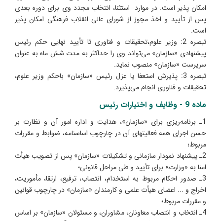
امکان پذیر است. در موارد استثنا، انتخاب مجدد وی برای دوره بعدی
پس از تأیید و اخذ مجوز از شورای عالی انقلاب فرهنگی امکان پذیر
است.
تبصره 2: وزیر علوم،تحقیقات و فناوری تا تأیید نهایی حکم رئیس
پیشنهادی «سازمان» می‌تواند وی را حداکثر به مدت شش ماه به عنوان
سرپرست «سازمان» منصوب نماید.
تبصره 3: پذیرش استعفا یا عزل رئیس «سازمان» باحکم وزیر علوم،
تحقیقات و فناوری انجام می‌پذیرد.
ماده 9 - وظایف و اختیارات رئیس
1ـ برنامه‌ریزی برای «سازمان»، هدایت و اداره امور آن و نظارت بر
حسن اجرای همه فعالیتهای آن در چارچوب اساسنامه، ضوابط و مقررات
مربوط؛
2ـ پیشنهاد نمودار سازمانی و تشکیلات «سازمان» پس از تصویب هیأت
امنا به «وزارت» برای تأیید و طی مراحل قانونی؛
3ـ صدور احکام مربوط به استخدام، انتصاب، ترفیع، ارتقا، مأموریت،
اخراج و ... اعضای هیأت علمی و کارمندان «سازمان» در چارچوب قوانین
و مقررات مربوط؛
4ـ انتخاب و انتصاب معاونان، مشاوران، و مسئولان «سازمان» بر اساس