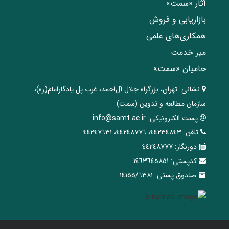
آثار «سمت»
بازاریابی و فروش
همکاری‌های علمی
میز خدمت
حامیان «سمت»
نشانی:
تهران، ‌بزرگراه ‌جلال آل‌احمد، غرب پل يادگار‌امام(ره)‌،
سازمان مطالعه و تدوین‌ (سمت)
پست الکترونیکی:
info@samt.ac.ir
تلفن:
٤٤٢٣٤٨٤٣، ٤٤٢٤٨٧٧٦، ٤٤٢٤٧٦٣١
دورنگار:
٤٤٢٤٨٧٧٧
کدپستی:
١٤٦٣٦٤٥٨٥١
صندوق پستی:
١٤١٥٥/٦٣٨١