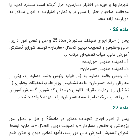
شهرداریها و غیره در اختیار «سازمان» قرار گرفته است مسترد نماید یا
موافقت صاحبان حق را مبنی بر واگذاری امتیازات و اموال مذکور به
«وزارت» ارائه دهد.
ماده 26 -
پس از احراز اجرای تعهدات مذکور در ماده 25 و حل و فصل امور اداری،
مالی وحقوقی و تصویب نهایی انحلال «سازمان» توسط شورای گسترش
آموزش عالی، هیأت تصفیه‌ای مرکب از:
1ـ نماینده حقوقی «وزارت»؛
2ـ نماینده حقوقی «سازمان»؛
3ـ رئیس وقت «سازمان» (در غیاب رئیس وقت «سازمان»، یکی از
معاونان وقت «سازمان» بنا به تشخیص وزیر علوم، تحقیقات وفناوری)؛
تشکیل و با رعایت مقررات قانونی در مدتی که شورای گسترش آموزش
عالی تعیین می‌کند، امر تصفیه «سازمان» را بر عهده خواهد داشت.
ماده 27 -
پس از احراز اجرای تعهدات مذکور در ماده26 و حل و فصل امور
پژوهشی و حقوقی «سازمان» و تصویب نهایی انحلال «سازمان» توسط
شورای گسترش آموزش عالی «وزارت»، تأدیه تمامی دیون و اعلان ختم