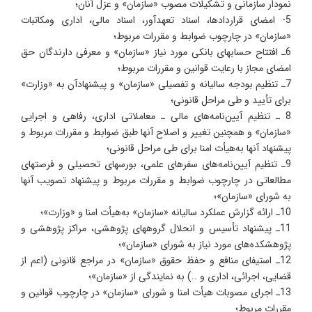
نمودار سازمانی و تشکیلات مصوب «سازمان» و عزل آنان؛
5- امضای قراردادها، اسناد تعهدآور، اسناد مالی، اداری ومکاتبات
«سازمان» در چارچوب ضوابط و مقررات مربوط؛
6ـ افتتاح حسابهای بانکی مورد نیاز «سازمان» و معرفی دارندگان حق
امضای مجاز با رعایت قوانین و مقررات مربوط؛
7ـ تنظیم بودجه سالیانه و تفصیلی «سازمان» و پیشنهادآن به «وزارت»
برای تأیید و طی مراحل قانونی؛
8 ـ تنظیم آیین‌نامه‌های مالی ـ معاملاتی اداری، رفاهی و اجرایی
«سازمان» و همچنین تغییر و اصلاح آنها طبق ضوابط و مقررات مربوط و
پیشنهاد آنها به‌هیأت امنا برای طی مراحل قانونی؛
9ـ تنظیم آیین‌نامه‌های سفرهای علمی، بورسهای تحصیلی و فرصتهای
مطالعاتی در چارچوب ضوابط و مقررات مربوط و پیشنهاد تصویب آنها
به شورای «سازمان»؛
10ـ ارائه گزارش عملکرد سالیانه «سازمان» به‌هیأت امنا و «وزارت»؛
11ـ پیشنهاد تأسیس و انحلال گروههای پژوهشی، مراکز پژوهشی و
پژوهشکده‌های مورد نیاز به شورای «سازمان»؛
12ـ استیفای منافع و حفظ حقوق «سازمان» در مراجع قانونی (اعم از
قضایی، اجرائی، اداری و ..) به نمایندگی از «سازمان»؛
13ـ اجرای مصوبات هیأت امنا و شورای «سازمان» در چارچوب قوانین و
مقررات مربوط؛