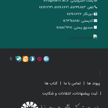
پست الکترونیکی:
info@samt.ac.ir
تلفن:
٤٤٢٣٤٨٤٣، ٤٤٢٤٨٧٧٦، ٤٤٢٤٧٦٣١
دورنگار:
٤٤٢٤٨٧٧٧
کدپستی:
١٤٦٣٦٤٥٨٥١
صندوق پستی:
١٤١٥٥/٦٣٨١
پیوند ها
تماس با ما
کتاب ها
ثبت پیشنهادات، انتقادات و شکایت