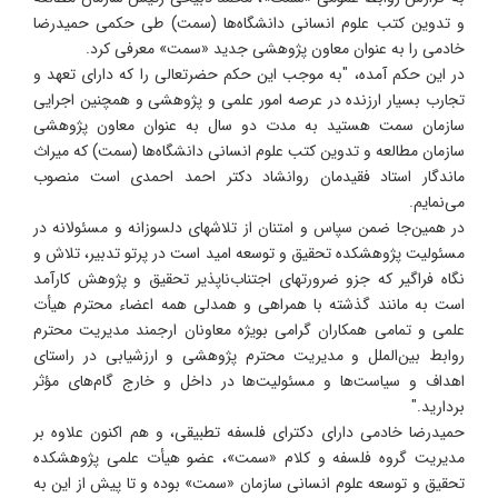
و تدوین کتب علوم انسانی دانشگاه‌ها (سمت) طی حکمی حمیدرضا
خادمی را به عنوان معاون پژوهشی جدید «سمت» معرفی کرد.
در این حکم آمده، "به موجب این حکم حضرتعالی را که دارای تعهد و
تجارب بسیار ارزنده در عرصه امور علمی و پژوهشی و همچنین اجرایی
سازمان سمت هستید به مدت دو سال به عنوان معاون پژوهشی
سازمان مطالعه و تدوین کتب علوم انسانی دانشگاه‌ها (سمت) که میراث
ماندگار استاد فقیدمان روانشاد دکتر احمد احمدی است منصوب
می‌نمایم.
در همین‌جا ضمن سپاس و امتنان از تلاشهای دلسوزانه و مسئولانه در
مسئولیت پژوهشکده تحقیق و توسعه امید است در پرتو تدبیر، تلاش و
نگاه فراگیر که جزو ضرورتهای اجتناب‌ناپذیر تحقیق و پژوهش کارآمد
است به مانند گذشته با همراهی و همدلی همه اعضاء محترم هیأت
علمی و تمامی همکاران گرامی بویژه معاونان ارجمند مدیریت محترم
روابط بین‌الملل و مدیریت محترم پژوهشی و ارزشیابی در راستای
اهداف و سیاست‌ها و مسئولیت‌ها در داخل و خارج گام‌های مؤثر
بردارید."
حمیدرضا خادمی دارای دکترای فلسفه تطبیقی، و هم اکنون علاوه بر
مدیریت گروه فلسفه و کلام «سمت»، عضو هیأت علمی پژوهشکده
تحقیق و توسعه علوم انسانی سازمان «سمت» بوده و تا پیش از این به