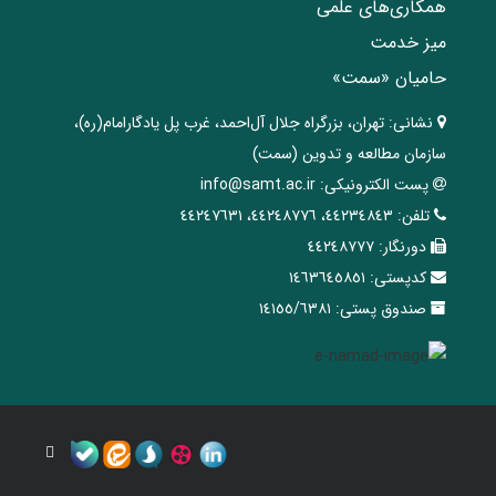
همکاری‌های علمی
میز خدمت
حامیان «سمت»
نشانی:
تهران، ‌بزرگراه ‌جلال آل‌احمد، غرب پل يادگار‌امام(ره)‌،
سازمان مطالعه و تدوین‌ (سمت)
پست الکترونیکی:
info@samt.ac.ir
تلفن:
٤٤٢٣٤٨٤٣، ٤٤٢٤٨٧٧٦، ٤٤٢٤٧٦٣١
دورنگار:
٤٤٢٤٨٧٧٧
کدپستی:
١٤٦٣٦٤٥٨٥١
صندوق پستی:
١٤١٥٥/٦٣٨١