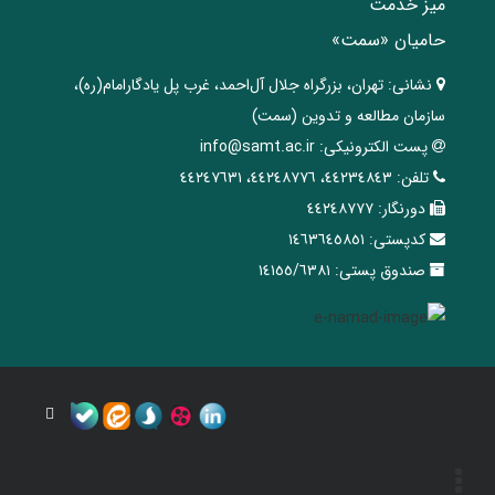
میز خدمت
حامیان «سمت»
نشانی:
تهران، ‌بزرگراه ‌جلال آل‌احمد، غرب پل يادگار‌امام(ره)‌،
سازمان مطالعه و تدوین‌ (سمت)
پست الکترونیکی:
info@samt.ac.ir
تلفن:
٤٤٢٣٤٨٤٣، ٤٤٢٤٨٧٧٦، ٤٤٢٤٧٦٣١
دورنگار:
٤٤٢٤٨٧٧٧
کدپستی:
١٤٦٣٦٤٥٨٥١
صندوق پستی:
١٤١٥٥/٦٣٨١