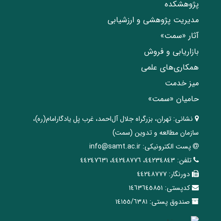
پژوهشکده
مدیریت پژوهشی و ارزشیابی
آثار «سمت»
بازاریابی و فروش
همکاری‌های علمی
میز خدمت
حامیان «سمت»
نشانی:
تهران، ‌بزرگراه ‌جلال آل‌احمد، غرب پل يادگار‌امام(ره)‌،
سازمان مطالعه و تدوین‌ (سمت)
پست الکترونیکی:
info@samt.ac.ir
تلفن:
٤٤٢٣٤٨٤٣، ٤٤٢٤٨٧٧٦، ٤٤٢٤٧٦٣١
دورنگار:
٤٤٢٤٨٧٧٧
کدپستی:
١٤٦٣٦٤٥٨٥١
صندوق پستی:
١٤١٥٥/٦٣٨١