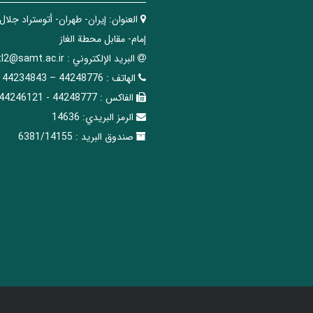
العنوان:
إيران- طهران- أتوستراد جلال
إمام- مقابل محطة الغاز
البريد الإلکتروني :
tl2@samt.ac.ir
الهاتف :
44248776 – 44234843
الفاکس :
44248777 - 44246121
الرمز البريدي:
14636
صندوق البريد :
6381/14155