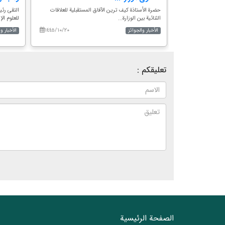
تدوين الكتب
حضرة الأستاذة كيف ترين الآفاق المستقبلية للعلاقات
التقى رئ
الثنائية بين الوزارة...
للعلوم الإ
١٤٤٥/١٠/٢٠
١٤٤٦/٠٢/١٣
الأخبار والجوائز
الأخبار و
تعليقكم :
الصفحة الرئيسية