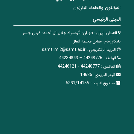
المؤلفون والعلماء البارزون
المبنی الرئيسي
العنوان:
إيران- طهران- أتوستراد جلال آل أحمد- غربي جسر
يادكار إمام- مقابل محطة الغاز
البريد الإلکتروني :
samt.intl2@samt.ac.ir
الهاتف :
44248776 – 44234843
الفاکس :
44248777 - 44246121
الرمز البريدي:
14636
صندوق البريد :
6381/14155