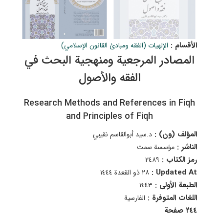
الأقسام :
الإلهيات (الفقه ومبادئ القانون الإسلامي)
المصادر المرجعية ومنهجية البحث في
الفقه والأصول
Research Methods and References in Fiqh
and Principles of Fiqh
المؤلف (ون) :
د.سيد أبوالقاسم نقيبي
الناشر :
مؤسسة سمت
رمز الكتاب :
٢٤٨٩
Updated At :
٢٨ ذو القعدة ١٤٤٤
الطبعة الأولى :
١٤٤٣
اللغات المتوفرة :
الفارسية
٢٤٤ صفحة