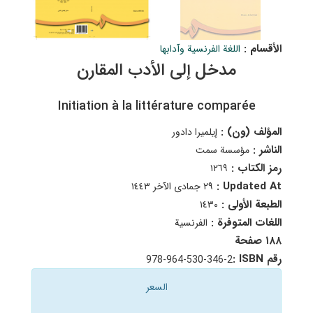
الأقسام :
اللغة الفرنسية وآدابها
مدخل إلى الأدب المقارن
Initiation à la littérature comparée
المؤلف (ون) :
إيلميرا دادور
الناشر :
مؤسسة سمت
رمز الكتاب :
١٢٦٩
Updated At :
٢٩ جمادى الآخر ١٤٤٣
الطبعة الأولى :
١٤٣٠
اللغات المتوفرة :
الفرنسية
١٨٨ صفحة
رقم ISBN :
978-964-530-‍346-2
السعر