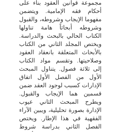
مجموعة قوانین العقود بناء على
أحكام فقه الإمامیة. ویتضمن
مفهوما الإیجاب وشروطه، والقبول
وشروطه أبحاثاً هامة تناولها
الكتاب الحالي بالبحث والدراسة
.
ویختص المجلد الثاني من الكتاب
بالأبحاث المتعلقة بانعقاد العقود
وصلاحیتها
.
وتقسم مواد الكتاب
إلى ثلاثة فصول. یتناول المبحث
الأول من الفصل الأول اتفاق
الإدارات كسبب لوجود العقد ضمن
قسمین هما الإیجاب والقبول.
ویطرح المبحث الثاني عیوب
الإدارة بصورة تحلیلیة، ویبین الآراء
الفقهية في هذا الإطار. ویختص
الفصل الثاني بدراسة شروط