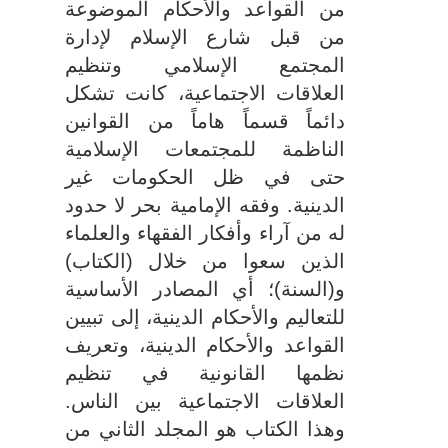
من القواعد والأحكام الموضوعة
من قبل شارع الإسلام لإدارة
المجتمع الإسلامي
وتنظیم
العلاقات الاجتماعیة، كانت تشكل
دائماً قسماً هاماً من القوانین
الناظمة للمجتمعات الإسلامیة
حتى في ظل الحكومات غیر
الدینیة. وفقه الإمامیة بحر لا حدود
له من آراء وأفكار الفقهاء والعلماء
الذین سعوا من خلال (الكتاب)
و(السنة)؛ أي المصادر الأساسیة
للتعالیم والأحكام الدینیة، إلى تبیین
القواعد والأحكام الدینیة، وتعریف
نظمها القانونیة في تنظیم
العلاقات الاجتماعیة بین الناس
.
وهذا الكتاب هو المجلد الثاني من