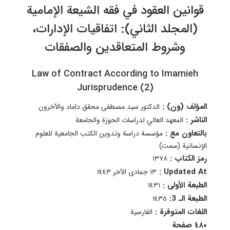
قوانين العقود في فقه الشيعة الإمامية
(المجلد الثاني): اتفاقيات الإدارات،
وشروط المتعاقدين والصفقات
Law of Contract According to Imamieh
Jurisprudence (2)
المؤلف (ون) :
الدكتور سيد مصطفى محقق داماد والآخرون
الناشر :
المعهد العالي لدراسات الحوزة والجامعة
بالتعاون مع :
مؤسسة دراسة وتدوين الكتب الجامعية للعلوم
الإنسانية (سمت)
رمز الكتاب :
١٣۷٨
Updated At :
١٣ جمادى الآخر ١٤٤٣
الطبعة الأولى :
١٤٣١
الطبعة الـ 3:
١٤٣٥
اللغات المتوفرة :
الفارسية
٤٨٠ صفحة