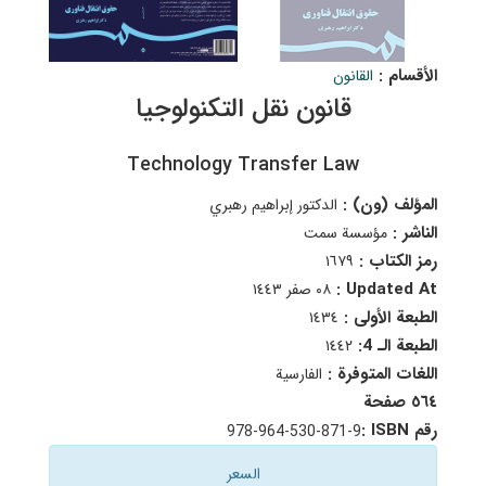
الأقسام :
القانون
قانون نقل التكنولوجيا
Technology Transfer Law
المؤلف (ون) :
الدكتور إبراهيم رهبري
الناشر :
مؤسسة سمت
رمز الكتاب :
١٦۷٩
Updated At :
٠٨ صفر ١٤٤٣
الطبعة الأولى :
١٤٣٤
الطبعة الـ 4:
١٤٤٢
اللغات المتوفرة :
الفارسية
٥٦٤ صفحة
رقم ISBN :
978-964-530-871-9
السعر