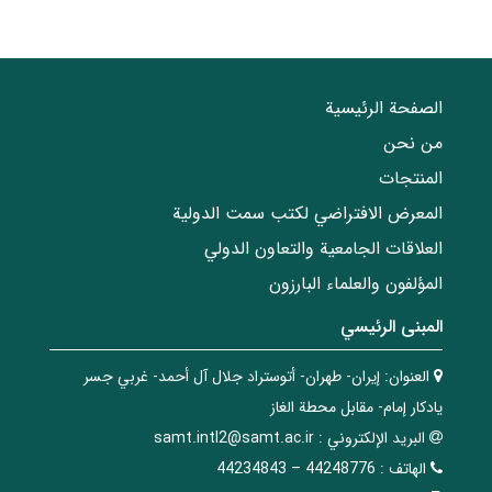
الصفحة الرئيسية
من نحن
المنتجات
المعرض الافتراضي لكتب سمت الدولية
العلاقات الجامعیة والتعاون الدولي
المؤلفون والعلماء البارزون
المبنی الرئيسي
العنوان:
إيران- طهران- أتوستراد جلال آل أحمد- غربي جسر
يادكار إمام- مقابل محطة الغاز
البريد الإلکتروني :
samt.intl2@samt.ac.ir
الهاتف :
44248776 – 44234843