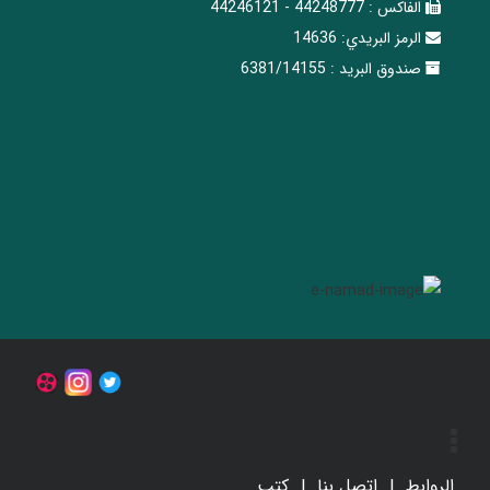
الفاکس :
44248777 - 44246121
الرمز البريدي:
14636
صندوق البريد :
6381/14155
الروابط
اتصل بنا
کتب