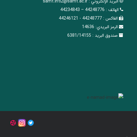
البريد الإلکتروني :
samt.intl2@samt.ac.ir
الهاتف :
44248776 – 44234843
الفاکس :
44248777 - 44246121
الرمز البريدي:
14636
صندوق البريد :
6381/14155