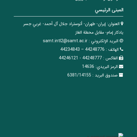
المبنی الرئيسي
العنوان:
إيران- طهران- أتوستراد جلال آل أحمد- غربي جسر
يادكار إمام- مقابل محطة الغاز
البريد الإلکتروني :
samt.intl2@samt.ac.ir
الهاتف :
44248776 – 44234843
الفاکس :
44248777 - 44246121
الرمز البريدي:
14636
صندوق البريد :
6381/14155