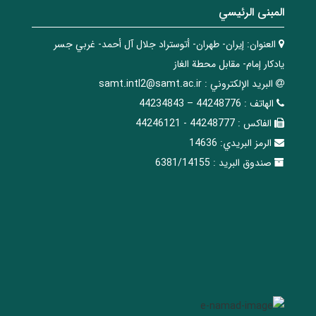
المبنی الرئيسي
العنوان:
إيران- طهران- أتوستراد جلال آل أحمد- غربي جسر
يادكار إمام- مقابل محطة الغاز
البريد الإلکتروني :
samt.intl2@samt.ac.ir
الهاتف :
44248776 – 44234843
الفاکس :
44248777 - 44246121
الرمز البريدي:
14636
صندوق البريد :
6381/14155