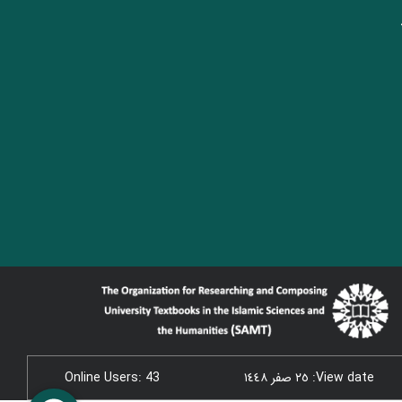
View date: ٢٥ صفر ١٤٤٨
Online Users: 43