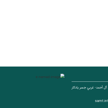
 آل أحمد- غربي جسر يادكار
samt.in