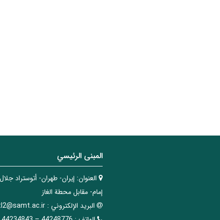
المبنی الرئيسي
العنوان:
إيران- طهران- أتوستراد جلال
إمام- مقابل محطة الغاز
البريد الإلکتروني :
tl2@samt.ac.ir
الهاتف :
44248776 – 44234843