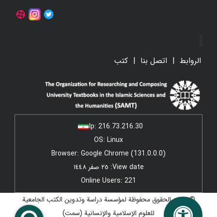
الروابط
اتصل بنا
کتب
Ip:
216.73.216.30
OS: Linux
Browser: Google Chrome (131.0.0.0)
View date: ٢٥ صفر ١٤٤٨
Online Users: 221
© جميع الحقوق محفوظة لمؤسسة دراسة وتدوين الكتب الجامعية
للعلوم الإسلامية والإنسانية (سمت)