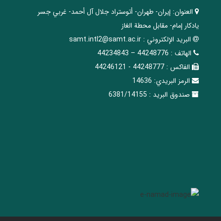
العنوان:
إيران- طهران- أتوستراد جلال آل أحمد- غربي جسر
يادكار إمام- مقابل محطة الغاز
البريد الإلکتروني :
samt.intl2@samt.ac.ir
الهاتف :
44248776 – 44234843
الفاکس :
44248777 - 44246121
الرمز البريدي:
14636
صندوق البريد :
6381/14155