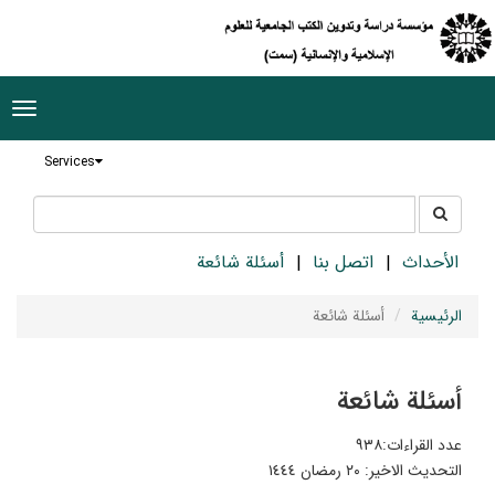
ggle
tion
Services
جستجو
جستجو
در
سایت
الأحداث
اتصل بنا
أسئلة شائعة
الرئيسية
أسئلة شائعة
أسئلة شائعة
عدد القراءات:٩٣٨
التحديث الاخير:
٢٠ رمضان ١٤٤٤