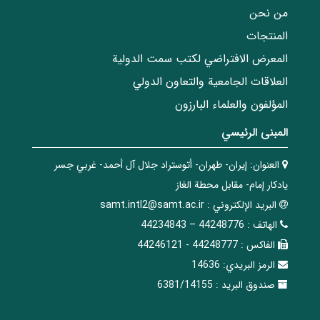
من نحن
المنتجات
المعرض الافتراضي لكتب سمت الدولية
العلاقات الجامعیة والتعاون الدولي
المؤلفون والعلماء البارزون
المبنی الرئيسي
العنوان:
إيران- طهران- أتوستراد جلال آل أحمد- غربي جسر
يادكار إمام- مقابل محطة الغاز
البريد الإلکتروني :
samt.intl2@samt.ac.ir
الهاتف :
44248776 – 44234843
الفاکس :
44248777 - 44246121
الرمز البريدي:
14636
صندوق البريد :
6381/14155