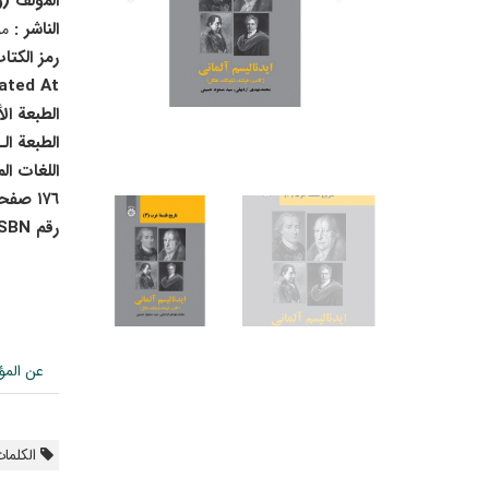
المؤلف (
الناشر :
م
رمز الكتا
ted At :
الطبعة ال
الطبعة الـ 2
اللغات ال
١۷٦ صفحة
رقم ISBN :
عن المؤ
الکلمات