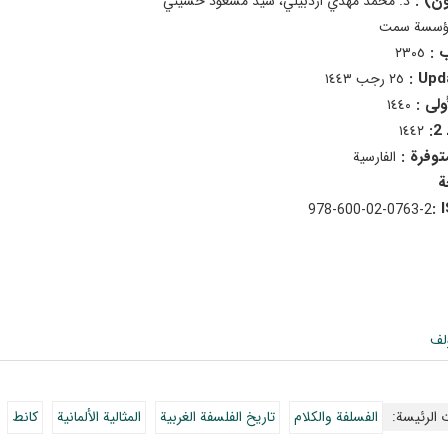
ون) :
د. محمد مهدي أردبيلي، سيد مسعود حسيني
ؤسسة سمت
ب :
٢٣٠٥
Upda
٢٥ رجب ١٤٤٣
أولى :
١٤٤٠
:
١٤٤٢
متوفرة :
الفارسية
978-600-02-0763-2
لف
 الرئيسة:
الفسلفة والكلام
تاريخ الفلسفة الغربية
المثالية الألمانية
كانط