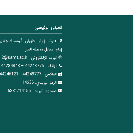
المبنی الرئيسي
العنوان:
إيران- طهران- أتوستراد جلال
إمام- مقابل محطة الغاز
البريد الإلکتروني :
tl2@samt.ac.ir
الهاتف :
44248776 – 44234843
الفاکس :
44248777 - 44246121
الرمز البريدي:
14636
صندوق البريد :
6381/14155