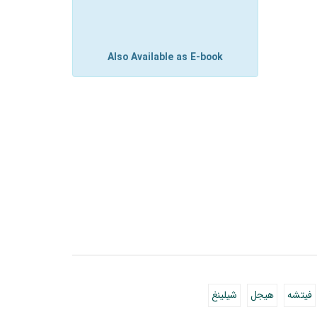
Also Available as E-book
فيتشه
هيجل
شيلينغ