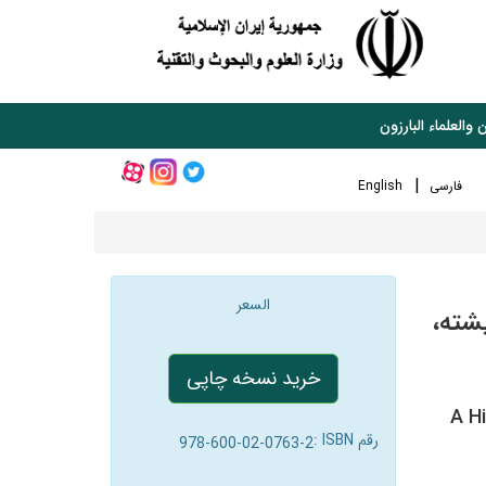
 والعلماء البارزون
فارسی
English
السعر
، وفيشته،
خرید نسخه چاپی
A H
رقم ISBN :
978-600-02-0763-2