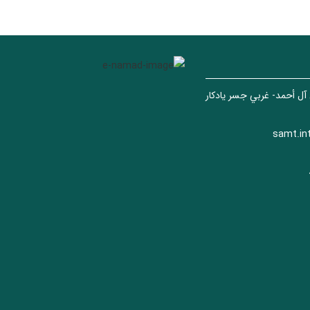
 آل أحمد- غربي جسر يادكار
samt.in