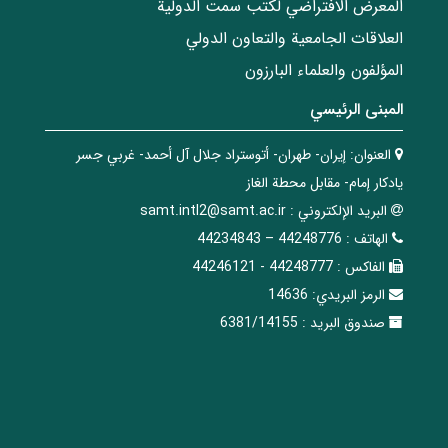
المعرض الافتراضي لكتب سمت الدولية
العلاقات الجامعیة والتعاون الدولي
المؤلفون والعلماء البارزون
المبنی الرئيسي
العنوان:
إيران- طهران- أتوستراد جلال آل أحمد- غربي جسر
يادكار إمام- مقابل محطة الغاز
البريد الإلکتروني :
samt.intl2@samt.ac.ir
الهاتف :
44248776 – 44234843
الفاکس :
44248777 - 44246121
الرمز البريدي:
14636
صندوق البريد :
6381/14155