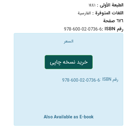
الطبعة الأولى :
١٤٤١
اللغات المتوفرة :
الفارسية
٦۷٦ صفحة
رقم ISBN :
978-600-02-0736-6
السعر
خرید نسخه چاپی
رقم ISBN :
978-600-02-0736-6
Also Available as E-book