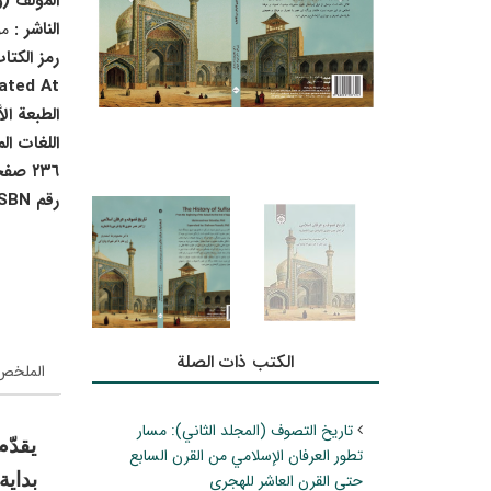
المؤلف (
الناشر :
م
رمز الكتا
ted At :
الطبعة ال
اللغات ال
٢٣٦ صفحة
رقم ISBN :
الکتب ذات الصلة
الملخص 
تاريخ التصوف (المجلد الثاني): مسار
يقدّم
تطور العرفان الإسلامي من القرن السابع
بداي
حتى القرن العاشر للهجري