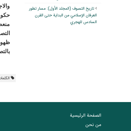
والا
تاريخ التصوف (المجلد الأول): مسار تطور
العرفان الإسلامي من البداية حتى القرن
حكوم
السادس للهجري
منعطف
التص
ظهور
بالت
الکلمات
الصفحة الرئيسية
من نحن