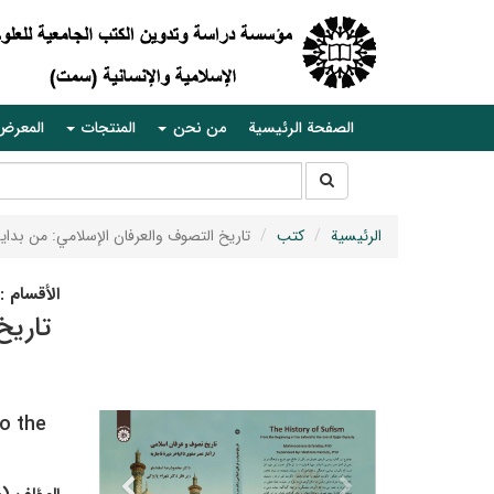
الصفحة الرئيسية
من نحن
المنتجات
المعرض
جستجو
جستجو
در
سایت
الرئيسية
كتب
تاريخ التصوف والعرفان الإسلامي: من بداي
الأقسام :
تاريخ
o the