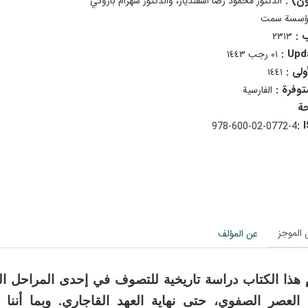
ون) :
الدكتور محمود رضا اسفنديار، والدكتور شهرام بازوكي
ؤسسة سمت
ب :
٢٣١٣
Upda
٠١ رجب ١٤٤٣
أولى :
١٤٤١
متوفرة :
الفارسية
978-600-02-0772-4
الموجز
عن المؤلف
 هذا الكتاب دراسة تاريخية للتصوف في إحدى المراحل المه
ة العصر الصفوي، حتى نهاية العهد القاجاري. وبما أننا ما