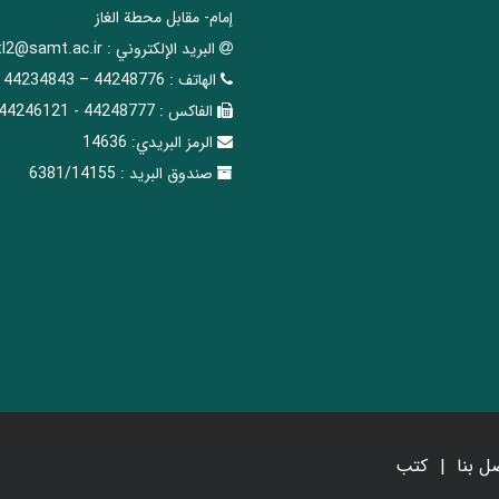
إمام- مقابل محطة الغاز
البريد الإلکتروني :
tl2@samt.ac.ir
الهاتف :
44248776 – 44234843
الفاکس :
44248777 - 44246121
الرمز البريدي:
14636
صندوق البريد :
6381/14155
ل بنا
کتب