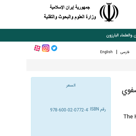
 والعلماء البارزون
فارسی
English
السعر
صفوي
رقم ISBN :
978-600-02-0772-4
The 