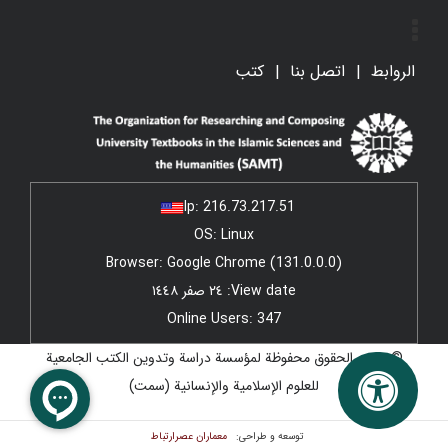
الروابط
اتصل بنا
کتب
Ip:
216.73.217.51
OS: Linux
Browser: Google Chrome (131.0.0.0)
View date: ٢٤ صفر ١٤٤٨
Online Users: 347
© جميع الحقوق محفوظة لمؤسسة دراسة وتدوين الكتب الجامعية
للعلوم الإسلامية والإنسانية (سمت)
معماران عصر‌ارتباط
توسعه و طراحی: