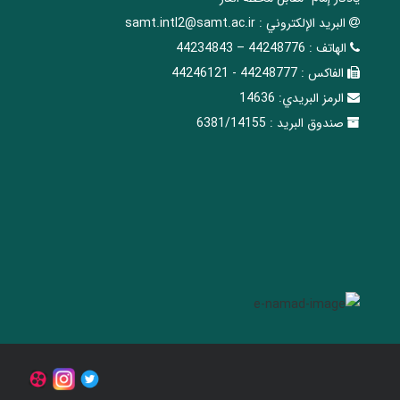
البريد الإلکتروني :
samt.intl2@samt.ac.ir
الهاتف :
44248776 – 44234843
الفاکس :
44248777 - 44246121
الرمز البريدي:
14636
صندوق البريد :
6381/14155