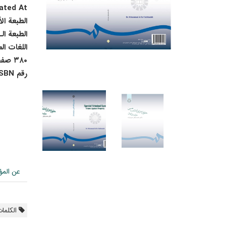
ted At :
الطبعة ال
الطبعة الـ 11
اللغات ال
٣٨٠ صفحة
رقم ISBN :
عن المؤ
الکلمات