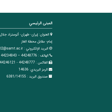
المبنی الرئيسي
العنوان:
إيران- طهران- أتوستراد جلال
إمام- مقابل محطة الغاز
البريد الإلکتروني :
tl2@samt.ac.ir
الهاتف :
44248776 – 44234843
الفاکس :
44248777 - 44246121
الرمز البريدي:
14636
صندوق البريد :
6381/14155