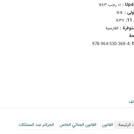
Upda
٠١ رجب ١٤٤٣
أولى :
١٤١٤
:
١٤٣٧
متوفرة :
الفارسية
978-964-530-368-4
لف
 الرئيسة:
القانون
القانون الجنائي الخاص
الجرائم ضد الممتلكات