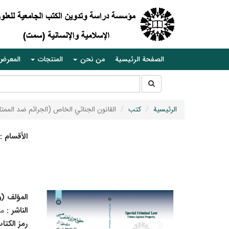
الصفحة الرئيسية
من نحن
المنتجات
المعرض
جستجو
جستجو
در
سایت
الرئيسية
كتب
القانون الجنائي الخاص (الجرائم ضد الممتل
الأقسام :
المؤلف (
الناشر :
م
رمز الكتا