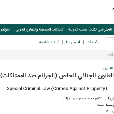
 الافتراضي لكتب سمت الدولية
العلاقات الجامعیة والتعاون الدولي
المؤلفون
الأحداث
اتصل بنا
أسئلة شائعة
كات)
القانون
القانون الجنائي الخاص (الجرائم ضد الممتلكات)
Special Criminal Law (Crimes Against Property)
ون) :
الدكتور محمدجعفر حبيب زاده
ؤسسة سمت
ب :
١٠١