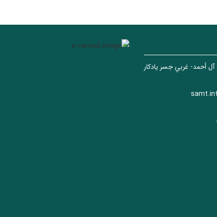
 آل أحمد- غربي جسر يادكار
samt.in