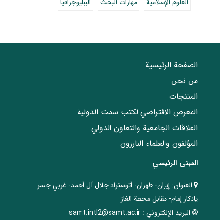
العلوم الإسلامية
مهارات البحث
الببليوجرافيا
الصفحة الرئيسية
من نحن
المنتجات
المعرض الافتراضي لكتب سمت الدولية
العلاقات الجامعیة والتعاون الدولي
المؤلفون والعلماء البارزون
المبنی الرئيسي
العنوان:
إيران- طهران- أتوستراد جلال آل أحمد- غربي جسر
يادكار إمام- مقابل محطة الغاز
البريد الإلکتروني :
samt.intl2@samt.ac.ir