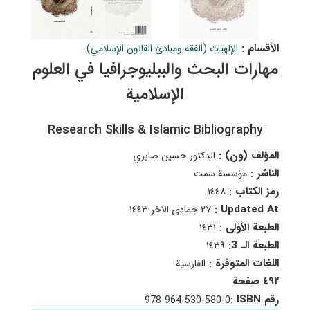
الأقسام :
الإلهيات (الفقه ومبادئ القانون الإسلامي)
مهارات البحث والببليوجرافيا في العلوم
الإسلامية
Research Skills & Islamic Bibliography
المؤلف (ون) :
الدكتور حسين صابري
الناشر :
مؤسسة سمت
رمز الكتاب :
١٤٤٨
Updated At :
٢٧ جمادى الآخر ١٤٤٣
الطبعة الأولى :
١٤٣١
الطبعة الـ 3:
١٤٣٩
اللغات المتوفرة :
الفارسية
٤٩٢ صفحة
رقم ISBN :
978-964-530-580-0