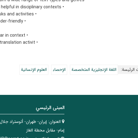
• includes a variety of up-to-date authentic texts from a wide range of text types and genres
• focuses on fostering reading skills and strategies helpful in disciplinary contexts
• has a broad range of meaningful and engaging tasks and activities
• organizes units around themes to make them reader-friendly
• provides great opportunities for improving grammar in context
• uses translation as both a reading practice and a translation activit
 الرئيسة:
اللغة الإنجليزية المتخصصة
الإحصاء
العلوم الإنسانية
المبنی الرئيسي
العنوان:
إيران- طهران- أتوستراد جلال
إمام- مقابل محطة الغاز