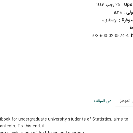
Upda
٢٥ رجب ١٤٤٣
أولى :
١٤٣٨
متوفرة :
الإنجليزية
978-600-02-0574-4
الموجز
عن المؤلف
xtbook for undergraduate university students of Statistics, aims to
ontexts. To this end, it: