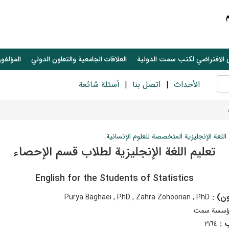
 الافتراضي لكتب سمت الدولية
العلاقات الجامعیة والتعاون الدولي
المؤلفون
الأحداث
اتصل بنا
أسئلة شائعة
اللغة الإنجليزية المتخصصة للعلوم الإنسانیة
تعليم اللغة الإنجليزية لطلاب قسم الإحصاء
English for the Students of Statistics
ون) :
Purya Baghaei , PhD , Zahra Zohoorian , PhD
ؤسسة سمت
ب :
٢١٦٤