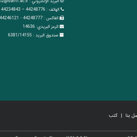
البريد الإلکتروني :
tl2@samt.ac.ir
الهاتف :
44248776 – 44234843
الفاکس :
44248777 - 44246121
الرمز البريدي:
14636
صندوق البريد :
6381/14155
ل بنا
کتب